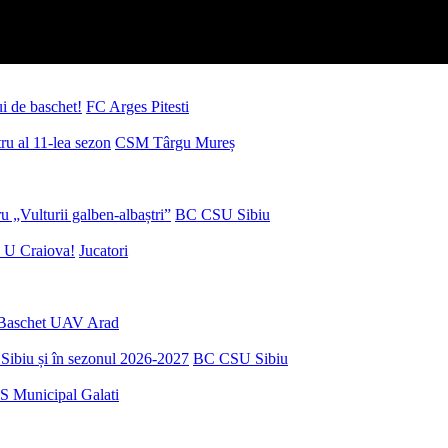
ui de baschet!
FC Arges Pitesti
u al 11-lea sezon
CSM Târgu Mureș
 „Vulturii galben-albaștri”
BC CSU Sibiu
 U Craiova!
Jucatori
Baschet UAV Arad
Sibiu și în sezonul 2026-2027
BC CSU Sibiu
S Municipal Galati