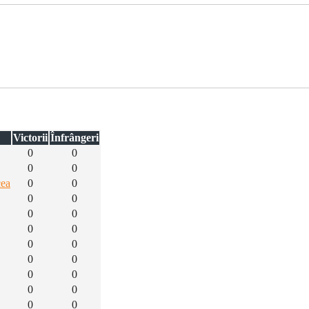
Victorii
Înfrângeri
0
0
0
0
cea
0
0
0
0
0
0
0
0
0
0
0
0
0
0
0
0
0
0