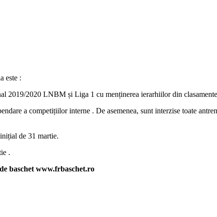
a este :
l 2019/2020 LNBM și Liga 1 cu menținerea ierarhiilor din clasamentele î
dare a competițiilor interne . De asemenea, sunt interzise toate antrenam
nițial de 31 martie.
ie .
e de baschet www.frbaschet.ro