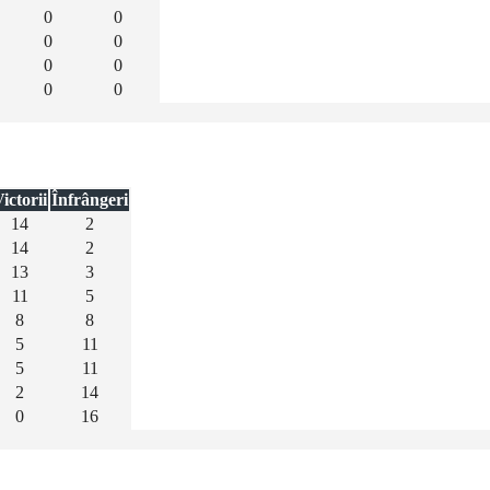
0
0
0
0
0
0
0
0
ictorii
Înfrângeri
14
2
14
2
13
3
11
5
8
8
5
11
5
11
2
14
0
16