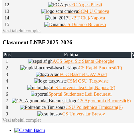
12
FC Arges Pitesti
13
SCM U Craiova
14
U-BT Cluj-Napoca
15
CS Dinamo Bucuresti
Vezi tabelul complet
Clasament LNBF 2025-2026
Pos
Echipa
V
1
ACS Sepsi Sic Sfantu Gheorghe
2
CS Rapid Bucuresti(F)
3
FCC Baschet UAV Arad
4
CSM CSU Targoviste
5
CS Universitatea Cluj-Napoca(F)
6
Sportul Studentesc Leii Bucuresti
7
CS Agronomia Bucuresti(F)
8
CSU Politehnica Timisoara(F)
9
CS Universitar Brasov
Vezi tabelul complet