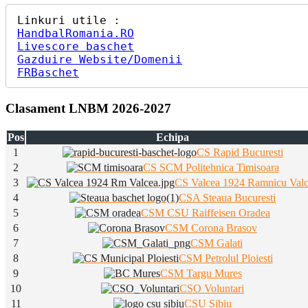
articole
HandbalRomania.RO
Livescore baschet
Gazduire Website/Domenii
FRBaschet
Clasament LNBM 2026-2027
Pos
Echipa
1
CS Rapid Bucuresti
2
CS SCM Politehnica Timisoara
3
CS Valcea 1924 Ramnicu Val
4
CSA Steaua Bucuresti
5
CSM CSU Raiffeisen Oradea
6
CSM Corona Brasov
7
CSM Galati
8
CSM Petrolul Ploiesti
9
CSM Targu Mures
10
CSO Voluntari
11
CSU Sibiu