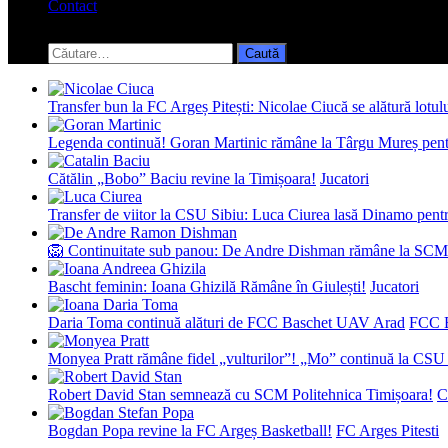
Contact
Toggle
search
Caută
form
după:
Transfer bun la FC Argeș Pitești: Nicolae Ciucă se alătură lotul
Legenda continuă! Goran Martinic rămâne la Târgu Mureș pentr
Cătălin „Bobo” Baciu revine la Timișoara!
Jucatori
Transfer de viitor la CSU Sibiu: Luca Ciurea lasă Dinamo pentru
🦁 Continuitate sub panou: De Andre Dishman rămâne la SCM
Bascht feminin: Ioana Ghizilă Rămâne în Giulești!
Jucatori
Daria Toma continuă alături de FCC Baschet UAV Arad
FCC 
Monyea Pratt rămâne fidel „vulturilor”! „Mo” continuă la CSU 
Robert David Stan semnează cu SCM Politehnica Timișoara!
C
Bogdan Popa revine la FC Argeș Basketball!
FC Arges Pitesti