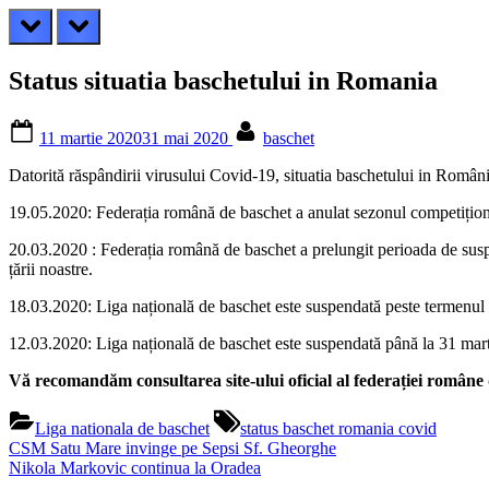
prev
next
Status situatia baschetului in Romania
Posted
By
11 martie 2020
31 mai 2020
baschet
on
Datorită răspândirii virusului Covid-19, situatia baschetului in Români
19.05.2020: Federația română de baschet a anulat sezonul competiționa
20.03.2020 : Federația română de baschet a prelungit perioada de suspen
țării noastre.
18.03.2020: Liga națională de baschet este suspendată peste termenul i
12.03.2020: Liga națională de baschet este suspendată până la 31 mart
Vă recomandăm consultarea site-ului oficial al federației român
Tags:
Liga nationala de baschet
status baschet romania covid
Navigare
Previous
CSM Satu Mare invinge pe Sepsi Sf. Gheorghe
Post:
Next
Nikola Markovic continua la Oradea
în
Post: