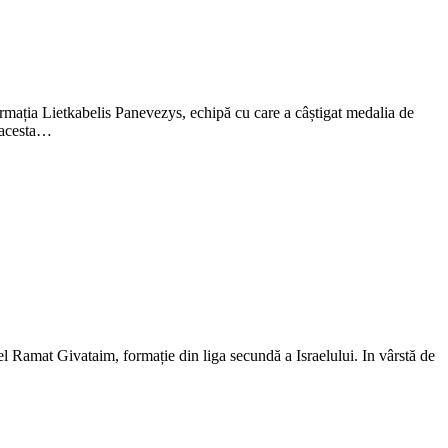
ormația Lietkabelis Panevezys, echipă cu care a câștigat medalia de
ă acesta…
 Ramat Givataim, formație din liga secundă a Israelului. In vârstă de