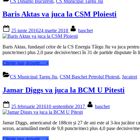
CS Dinamo Bucuresti
,
CS Municipal Targu Jiu
juca
la
Baris Aktas va juca la CSM Ploiesti
Hapoel
Ramat
Givataim”
Posted
By
25 iunie 2016
24 martie 2018
baschet
on
Baris Aktas, fundașul celor de la CS Energia Târgu Jiu va juca pentru
puncte/meci plus 2,0 pase decisive/meci în 31 de partide disputate î
“Baris
Citește mai departe…
»
Aktas
va
CS Municipal Targu Jiu
,
CSM Baschet Petrolul Ploiesti
,
Jucatori
juca
la
Jamar Diggs va juca la BCM U Pitesti
CSM
Ploiesti”
Posted
By
25 februarie 2016
10 septembrie 2017
baschet
on
Jamar Diggs, americanul de 188cm și 27 de ani este al 3-lea jucător ca
sezon, acumulând medii de 9,8 puncte/meci plus 4,0 pase decisive/mec
“Jamar
Citește mai departe…
»