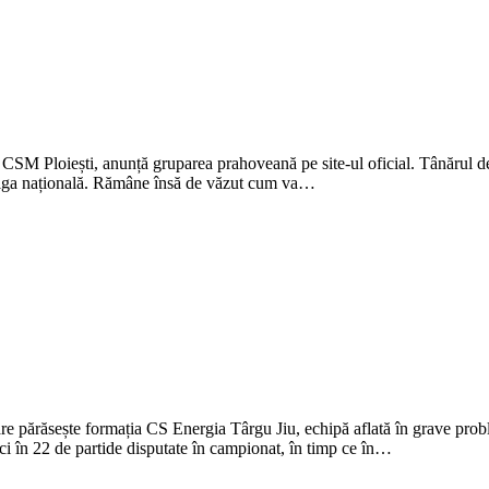
 CSM Ploiești, anunță gruparea prahoveană pe site-ul oficial. Tânărul 
n liga națională. Rămâne însă de văzut cum va…
re părăsește formația CS Energia Târgu Jiu, echipă aflată în grave probl
i în 22 de partide disputate în campionat, în timp ce în…