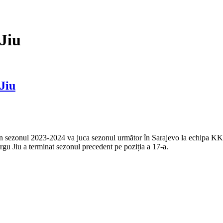
Jiu
Jiu
n sezonul 2023-2024 va juca sezonul următor în Sarajevo la echipa KK B
gu Jiu a terminat sezonul precedent pe poziția a 17-a.