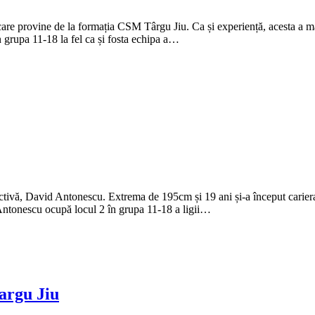
are provine de la formația CSM Târgu Jiu. Ca și experiență, acesta a ma
n grupa 11-18 la fel ca și fosta echipa a…
tivă, David Antonescu. Extrema de 195cm și 19 ani și-a început cariera
Antonescu ocupă locul 2 în grupa 11-18 a ligii…
Targu Jiu