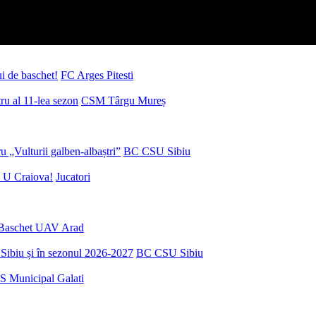
ui de baschet!
FC Arges Pitesti
u al 11-lea sezon
CSM Târgu Mureș
 „Vulturii galben-albaștri”
BC CSU Sibiu
 U Craiova!
Jucatori
Baschet UAV Arad
Sibiu și în sezonul 2026-2027
BC CSU Sibiu
S Municipal Galati