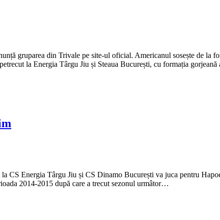
nță gruparea din Trivale pe site-ul oficial. Americanul sosește de la f
petrecut la Energia Târgu Jiu și Steaua București, cu formația gorjean
aim
t la CS Energia Târgu Jiu și CS Dinamo București va juca pentru Hapoel
perioada 2014-2015 după care a trecut sezonul urmâtor…