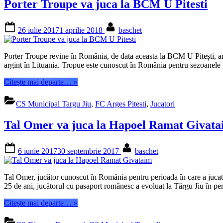
Porter Troupe va juca la BCM U Pitesti
Jiu”
Posted
By
26 iulie 2017
1 aprilie 2018
baschet
on
Porter Troupe revine în România, de data aceasta la BCM U Pitești, anu
argint în Lituania. Tropue este cunoscut în România pentru sezoanele 
“Porter
Citește mai departe…
»
Troupe
va
CS Municipal Targu Jiu
,
FC Arges Pitesti
,
Jucatori
juca
la
Tal Omer va juca la Hapoel Ramat Givat
BCM
U
Pitesti”
Posted
By
6 iunie 2017
30 septembrie 2017
baschet
on
Tal Omer, jucător cunoscut în România pentru perioada în care a juca
25 de ani, jucătorul cu pasaport românesc a evoluat la Târgu Jiu în 
“Tal
Citește mai departe…
»
Omer
va