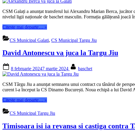
CSM Galați a anunțat transferul lui Alexandru Marian Berca, jucător c
nivelul ligii naționale de baschet masculin. Formația gălățeană joacă î
“Alexandru
Citește mai departe…
»
Berca
va
CS Municipal Galati
,
CS Municipal Targu Jiu
juca
la
David Antonescu va juca la Targu Jiu
Galati”
Posted
By
8 februarie 2024
7 martie 2024
baschet
on
CSM Târgu Jiu a anunțat semnarea unui contract cu tânărul de perspec
curent l-a început la CS Dinamo București. Noua echipă a lui David 
“David
Citește mai departe…
»
Antonescu
va
CS Municipal Targu Jiu
juca
la
Timisoara isi ia revansa si castiga contra 
Targu
Jiu”