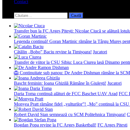
Contact
Toggle
search
Caută
form
după:
Transfer bun la FC Argeș Pitești: Nicolae Ciucă se alătură lotul
Legenda continuă! Goran Martinic rămâne la Târgu Mureș pentr
Cătălin „Bobo” Baciu revine la Timișoara!
Jucatori
Transfer de viitor la CSU Sibiu: Luca Ciurea lasă Dinamo pentru
🦁 Continuitate sub panou: De Andre Dishman rămâne la SCM
Bascht feminin: Ioana Ghizilă Rămâne în Giulești!
Jucatori
Daria Toma continuă alături de FCC Baschet UAV Arad
FCC 
Monyea Pratt rămâne fidel „vulturilor”! „Mo” continuă la CSU 
Robert David Stan semnează cu SCM Politehnica Timișoara!
C
Bogdan Popa revine la FC Argeș Basketball!
FC Arges Pitesti