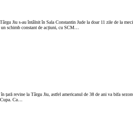
u Jiu s-au întâlnit în Sala Constantin Jude la doar 11 zile de la meciul 
 la un schimb constant de acțiuni, cu SCM…
 în țară revine la Târgu Jiu, astfel americanul de 38 de ani va bifa sezo
ge Cupa. Ca…