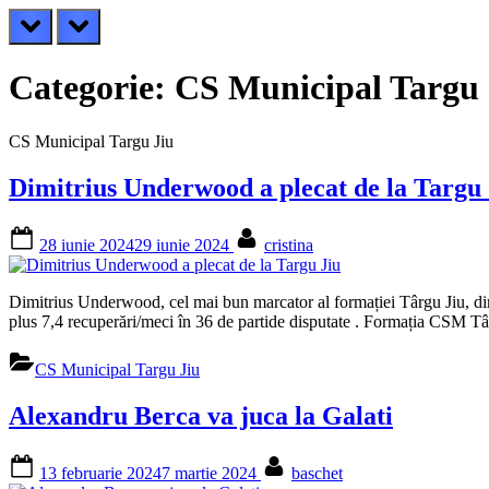
prev
next
Categorie:
CS Municipal Targu 
CS Municipal Targu Jiu
Dimitrius Underwood a plecat de la Targu 
Posted
By
28 iunie 2024
29 iunie 2024
cristina
on
Dimitrius Underwood, cel mai bun marcator al formației Târgu Jiu, di
plus 7,4 recuperări/meci în 36 de partide disputate . Formația CSM Târ
CS Municipal Targu Jiu
Alexandru Berca va juca la Galati
Posted
By
13 februarie 2024
7 martie 2024
baschet
on