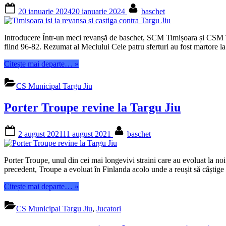
Posted
By
20 ianuarie 2024
20 ianuarie 2024
baschet
on
Introducere Într-un meci revanșă de baschet, SCM Timișoara și CSM Târg
fiind 96-82. Rezumat al Meciului Cele patru sferturi au fost martore
“Timisoara
Citește mai departe…
»
isi
ia
CS Municipal Targu Jiu
revansa
si
Porter Troupe revine la Targu Jiu
castiga
contra
Targu
Posted
By
2 august 2021
11 august 2021
baschet
Jiu”
on
Porter Troupe, unul din cei mai longevivi straini care au evoluat la noi
precedent, Troupe a evoluat în Finlanda acolo unde a reușit să câști
“Porter
Citește mai departe…
»
Troupe
revine
CS Municipal Targu Jiu
,
Jucatori
la
Targu