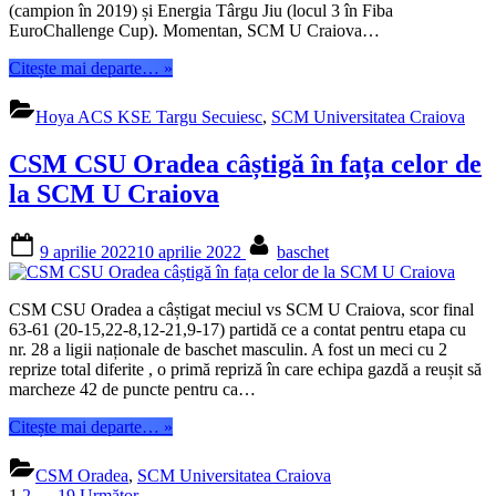
(campion în 2019) și Energia Târgu Jiu (locul 3 în Fiba
EuroChallenge Cup). Momentan, SCM U Craiova…
“Giordan
Citește mai departe…
»
Watson
va
Hoya ACS KSE Targu Secuiesc
,
SCM Universitatea Craiova
juca
la
CSM CSU Oradea câștigă în fața celor de
Craiova”
la SCM U Craiova
Posted
By
9 aprilie 2022
10 aprilie 2022
baschet
on
CSM CSU Oradea a câștigat meciul vs SCM U Craiova, scor final
63-61 (20-15,22-8,12-21,9-17) partidă ce a contat pentru etapa cu
nr. 28 a ligii naționale de baschet masculin. A fost un meci cu 2
reprize total diferite , o primă repriză în care echipa gazdă a reușit să
marcheze 42 de puncte pentru ca…
“CSM
Citește mai departe…
»
CSU
Oradea
CSM Oradea
,
SCM Universitatea Craiova
câștigă
1
2
…
19
Următor