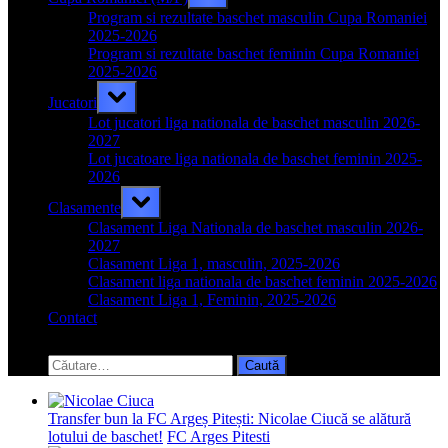
sub-
menu
Program si rezultate baschet masculin Cupa Romaniei
2025-2026
Program si rezultate baschet feminin Cupa Romaniei
2025-2026
Toggle
Jucatori
sub-
menu
Lot jucatori liga nationala de baschet masculin 2026-
2027
Lot jucatoare liga nationala de baschet feminin 2025-
2026
Toggle
Clasamente
sub-
menu
Clasament Liga Nationala de baschet masculin 2026-
2027
Clasament Liga 1, masculin, 2025-2026
Clasament liga nationala de baschet feminin 2025-2026
Clasament Liga 1, Feminin, 2025-2026
Contact
Toggle
search
Caută
form
după:
Transfer bun la FC Argeș Pitești: Nicolae Ciucă se alătură
lotului de baschet!
FC Arges Pitesti