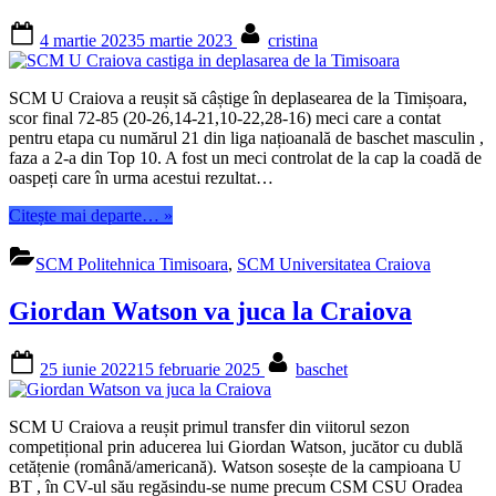
Posted
By
4 martie 2023
5 martie 2023
cristina
on
SCM U Craiova a reușit să câștige în deplasearea de la Timișoara,
scor final 72-85 (20-26,14-21,10-22,28-16) meci care a contat
pentru etapa cu numărul 21 din liga națioanală de baschet masculin ,
faza a 2-a din Top 10. A fost un meci controlat de la cap la coadă de
oaspeți care în urma acestui rezultat…
“SCM
Citește mai departe…
»
U
Craiova
SCM Politehnica Timisoara
,
SCM Universitatea Craiova
castiga
in
Giordan Watson va juca la Craiova
deplasarea
de
la
Posted
By
25 iunie 2022
15 februarie 2025
baschet
Timisoara”
on
SCM U Craiova a reușit primul transfer din viitorul sezon
competițional prin aducerea lui Giordan Watson, jucător cu dublă
cetățenie (română/americană). Watson sosește de la campioana U
BT , în CV-ul său regăsindu-se nume precum CSM CSU Oradea