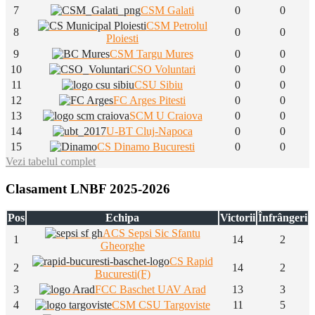
7
CSM Galati
0
0
CSM Petrolul
8
0
0
Ploiesti
9
CSM Targu Mures
0
0
10
CSO Voluntari
0
0
11
CSU Sibiu
0
0
12
FC Arges Pitesti
0
0
13
SCM U Craiova
0
0
14
U-BT Cluj-Napoca
0
0
15
CS Dinamo Bucuresti
0
0
Vezi tabelul complet
Clasament LNBF 2025-2026
Pos
Echipa
Victorii
Înfrângeri
ACS Sepsi Sic Sfantu
1
14
2
Gheorghe
CS Rapid
2
14
2
Bucuresti(F)
3
FCC Baschet UAV Arad
13
3
4
CSM CSU Targoviste
11
5