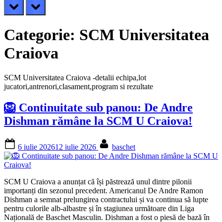
prev
next
Categorie:
SCM Universitatea
Craiova
SCM Universitatea Craiova -detalii echipa,lot
jucatori,antrenori,clasament,program si rezultate
🦁 Continuitate sub panou: De Andre
Dishman rămâne la SCM U Craiova!
Posted
By
6 iulie 2026
12 iulie 2026
baschet
on
SCM U Craiova a anunțat că își păstrează unul dintre pilonii
importanți din sezonul precedent. Americanul De Andre Ramon
Dishman a semnat prelungirea contractului și va continua să lupte
pentru culorile alb-albastre și în stagiunea următoare din Liga
Națională de Baschet Masculin. Dishman a fost o piesă de bază în