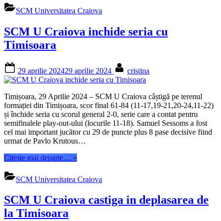
va
SCM Universitatea Craiova
juca
la
SCM U Craiova inchide seria cu
Craiova”
Timisoara
Posted
By
29 aprilie 2024
29 aprilie 2024
cristina
on
Timișoara, 29 Aprilie 2024 – SCM U Craiova câștigă pe terenul
formației din Timișoara, scor final 61-84 (11-17,19-21,20-24,11-22)
și închide seria cu scorul general 2-0, serie care a contat pentru
semifinalele play-out-ului (locurile 11-18). Samuel Sessoms a fost
cel mai important jucător cu 29 de puncte plus 8 pase decisive fiind
urmat de Pavlo Krutous…
“SCM
Citește mai departe…
»
U
Craiova
SCM Universitatea Craiova
inchide
seria
SCM U Craiova castiga in deplasarea de
cu
Timisoara”
la Timisoara