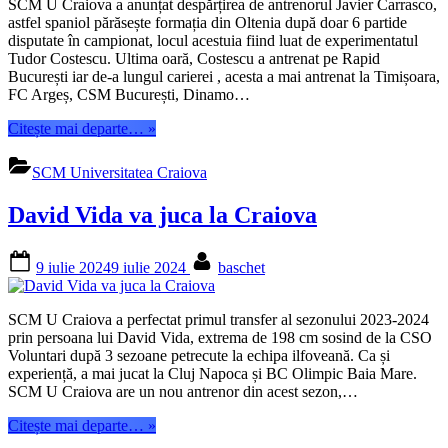
SCM U Craiova a anunțat despărțirea de antrenorul Javier Carrasco,
astfel spaniol părăsește formația din Oltenia după doar 6 partide
disputate în campionat, locul acestuia fiind luat de experimentatul
Tudor Costescu. Ultima oară, Costescu a antrenat pe Rapid
București iar de-a lungul carierei , acesta a mai antrenat la Timișoara,
FC Argeș, CSM București, Dinamo…
“Tudor
Citește mai departe…
»
Costescu
este
SCM Universitatea Craiova
noul
antrenor
David Vida va juca la Craiova
al
lui
SCM
Posted
By
9 iulie 2024
9 iulie 2024
baschet
Universitatea
on
Craiova”
SCM U Craiova a perfectat primul transfer al sezonului 2023-2024
prin persoana lui David Vida, extrema de 198 cm sosind de la CSO
Voluntari după 3 sezoane petrecute la echipa ilfoveană. Ca și
experiență, a mai jucat la Cluj Napoca și BC Olimpic Baia Mare.
SCM U Craiova are un nou antrenor din acest sezon,…
“David
Citește mai departe…
»
Vida