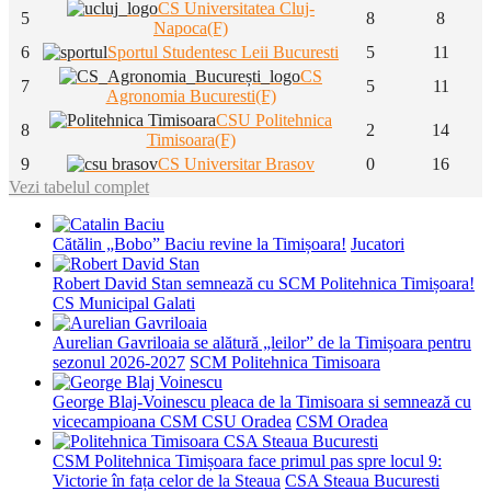
CS Universitatea Cluj-
5
8
8
Napoca(F)
6
Sportul Studentesc Leii Bucuresti
5
11
CS
7
5
11
Agronomia Bucuresti(F)
CSU Politehnica
8
2
14
Timisoara(F)
9
CS Universitar Brasov
0
16
Vezi tabelul complet
Cătălin „Bobo” Baciu revine la Timișoara!
Jucatori
Robert David Stan semnează cu SCM Politehnica Timișoara!
CS Municipal Galati
Aurelian Gavriloaia se alătură „leilor” de la Timișoara pentru
sezonul 2026-2027
SCM Politehnica Timisoara
George Blaj-Voinescu pleaca de la Timisoara si semnează cu
vicecampioana CSM CSU Oradea
CSM Oradea
CSM Politehnica Timișoara face primul pas spre locul 9:
Victorie în fața celor de la Steaua
CSA Steaua Bucuresti