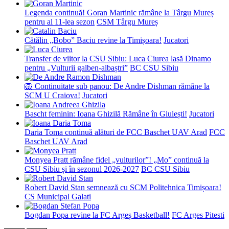
Legenda continuă! Goran Martinic rămâne la Târgu Mureș
pentru al 11-lea sezon
CSM Târgu Mureș
Cătălin „Bobo” Baciu revine la Timișoara!
Jucatori
Transfer de viitor la CSU Sibiu: Luca Ciurea lasă Dinamo
pentru „Vulturii galben-albaștri”
BC CSU Sibiu
🦁 Continuitate sub panou: De Andre Dishman rămâne la
SCM U Craiova!
Jucatori
Bascht feminin: Ioana Ghizilă Rămâne în Giulești!
Jucatori
Daria Toma continuă alături de FCC Baschet UAV Arad
FCC
Baschet UAV Arad
Monyea Pratt rămâne fidel „vulturilor”! „Mo” continuă la
CSU Sibiu și în sezonul 2026-2027
BC CSU Sibiu
Robert David Stan semnează cu SCM Politehnica Timișoara!
CS Municipal Galati
Bogdan Popa revine la FC Argeș Basketball!
FC Arges Pitesti