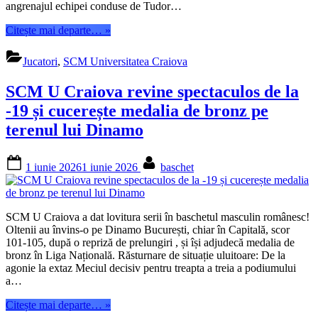
angrenajul echipei conduse de Tudor…
“🦁
Citește mai departe…
»
Continuitate
sub
Jucatori
,
SCM Universitatea Craiova
panou:
De
SCM U Craiova revine spectaculos de la
Andre
Dishman
-19 și cucerește medalia de bronz pe
rămâne
terenul lui Dinamo
la
SCM
U
Posted
By
1 iunie 2026
1 iunie 2026
baschet
Craiova!”
on
SCM U Craiova a dat lovitura serii în baschetul masculin românesc!
Oltenii au învins-o pe Dinamo București, chiar în Capitală, scor
101-105, după o repriză de prelungiri , și își adjudecă medalia de
bronz în Liga Națională. Răsturnare de situație uluitoare: De la
agonie la extaz Meciul decisiv pentru treapta a treia a podiumului
a…
“SCM
Citește mai departe…
»
U