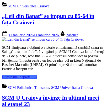
Craiova
SCM Universitatea Craiova
revine
spectaculos
„Leii din Banat” se impun cu 85-64 în
de
la
fața Craiovei
-19
și
Posted
By
cucerește
11 ianuarie 2026
11 ianuarie 2026
baschet
on
medalia
de
bronz
SCM Timișoara a obținut o victorie entuziasmantă sâmbătă seara în
pe
Sala „Constantin Jude”, învingând pe SCM U Craiova la o diferență
terenul
de 21 de puncte, scor final 85-64. Succesul consolidează poziția
lui
bănățenilor în lupta pentru un loc de play-off în Liga Națională de
Dinamo”
Baschet Masculin (LNBM). O primă repriză dominată autoritar
Partida a început sub…
“„Leii
Citește mai departe…
»
din
Banat”
SCM Politehnica Timisoara
,
SCM Universitatea Craiova
se
impun
SCM U Craiova învinge în ultimul meci
cu
85-
al etapei 23
64