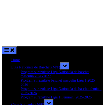
Home
Toggle
Liga Nationala de Baschet (M/F)
sub-
menu
Program si rezultate Liga Nationala de baschet
masculin 2026-2027
Program si rezultate baschet masculin Liga 1 2025-
2026
Program si rezultate Liga Nationala de baschet feminin
2025-2026
Program si rezultate Liga 1 Feminin, 2025-2026
Toggle
Cupa Romaniei (M/F)