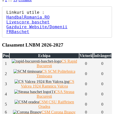
Paginație
în
articole
fața
celor
de
HandbalRomania.RO
la
Livescore baschet
SCM
Gazduire Website/Domenii
U
FRBaschet
Craiova”
Clasament LNBM 2026-2027
Pos
Echipa
Victorii
Înfrângeri
CS Rapid
1
0
0
Bucuresti
CS SCM Politehnica
2
0
0
Timisoara
CS
3
0
0
Valcea 1924 Ramnicu Valcea
CSA Steaua
4
0
0
Bucuresti
CSM CSU Raiffeisen
5
0
0
Oradea
6
CSM Corona Brasov
0
0