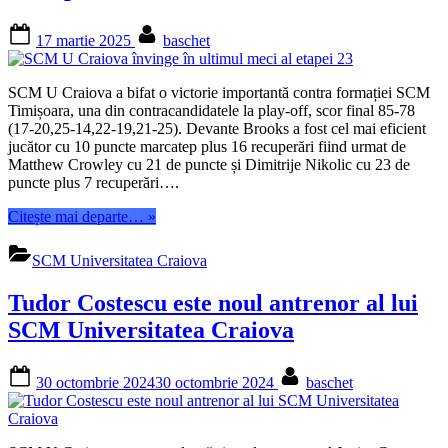
în
Posted
By
fața
17 martie 2025
baschet
on
Craiovei”
SCM U Craiova a bifat o victorie importantă contra formației SCM
Timișoara, una din contracandidatele la play-off, scor final 85-78
(17-20,25-14,22-19,21-25). Devante Brooks a fost cel mai eficient
jucător cu 10 puncte marcatep plus 16 recuperări fiind urmat de
Matthew Crowley cu 21 de puncte și Dimitrije Nikolic cu 23 de
puncte plus 7 recuperări….
“SCM
Citește mai departe…
»
U
Craiova
SCM Universitatea Craiova
învinge
în
Tudor Costescu este noul antrenor al lui
ultimul
meci
SCM Universitatea Craiova
al
etapei
Posted
By
23”
30 octombrie 2024
30 octombrie 2024
baschet
on