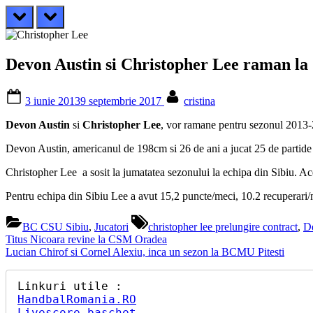
prev
next
Devon Austin si Christopher Lee raman la
Posted
By
3 iunie 2013
9 septembrie 2017
cristina
on
Devon Austin
si
Christopher Lee
, vor ramane pentru sezonul 2013
Devon Austin, americanul de 198cm si 26 de ani a jucat 25 de partide si
Christopher Lee a sosit la jumatatea sezonului la echipa din Sibiu. A
Pentru echipa din Sibiu Lee a avut 15,2 puncte/meci, 10.2 recuperari/m
Tags:
BC CSU Sibiu
,
Jucatori
christopher lee prelungire contract
,
De
Navigare
Previous
Titus Nicoara revine la CSM Oradea
Post:
Next
Lucian Chirof si Cornel Alexiu, inca un sezon la BCMU Pitesti
în
Post:
articole
HandbalRomania.RO
Livescore baschet