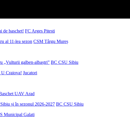
ui de baschet!
FC Arges Pitesti
u al 11-lea sezon
CSM Târgu Mureș
 „Vulturii galben-albaștri”
BC CSU Sibiu
 U Craiova!
Jucatori
Baschet UAV Arad
Sibiu și în sezonul 2026-2027
BC CSU Sibiu
S Municipal Galati