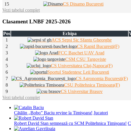
15
CS Dinamo Bucuresti
Vezi tabelul complet
Clasament LNBF 2025-2026
Pos
Echipa
V
1
ACS Sepsi Sic Sfantu Gheorghe
2
CS Rapid Bucuresti(F)
3
FCC Baschet UAV Arad
4
CSM CSU Targoviste
5
CS Universitatea Cluj-Napoca(F)
6
Sportul Studentesc Leii Bucuresti
7
CS Agronomia Bucuresti(F)
8
CSU Politehnica Timisoara(F)
9
CS Universitar Brasov
Vezi tabelul complet
Cătălin „Bobo” Baciu revine la Timișoara!
Jucatori
Robert David Stan semnează cu SCM Politehnica Timișoara!
C