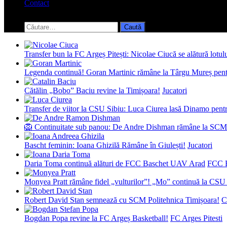
Contact
Toggle
search
Caută
form
după:
Transfer bun la FC Argeș Pitești: Nicolae Ciucă se alătură lotul
Legenda continuă! Goran Martinic rămâne la Târgu Mureș pentr
Cătălin „Bobo” Baciu revine la Timișoara!
Jucatori
Transfer de viitor la CSU Sibiu: Luca Ciurea lasă Dinamo pentru
🦁 Continuitate sub panou: De Andre Dishman rămâne la SCM
Bascht feminin: Ioana Ghizilă Rămâne în Giulești!
Jucatori
Daria Toma continuă alături de FCC Baschet UAV Arad
FCC 
Monyea Pratt rămâne fidel „vulturilor”! „Mo” continuă la CSU 
Robert David Stan semnează cu SCM Politehnica Timișoara!
C
Bogdan Popa revine la FC Argeș Basketball!
FC Arges Pitesti