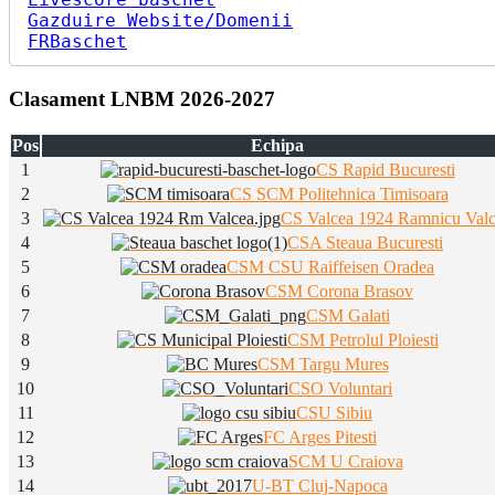
Gazduire Website/Domenii
FRBaschet
Clasament LNBM 2026-2027
Pos
Echipa
1
CS Rapid Bucuresti
2
CS SCM Politehnica Timisoara
3
CS Valcea 1924 Ramnicu Val
4
CSA Steaua Bucuresti
5
CSM CSU Raiffeisen Oradea
6
CSM Corona Brasov
7
CSM Galati
8
CSM Petrolul Ploiesti
9
CSM Targu Mures
10
CSO Voluntari
11
CSU Sibiu
12
FC Arges Pitesti
13
SCM U Craiova
14
U-BT Cluj-Napoca