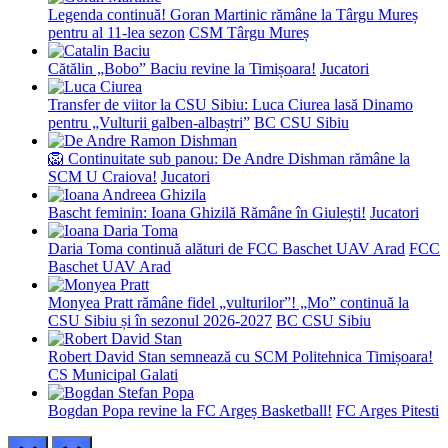
Legenda continuă! Goran Martinic rămâne la Târgu Mureș
pentru al 11-lea sezon
CSM Târgu Mureș
Cătălin „Bobo” Baciu revine la Timișoara!
Jucatori
Transfer de viitor la CSU Sibiu: Luca Ciurea lasă Dinamo
pentru „Vulturii galben-albaștri”
BC CSU Sibiu
🦁 Continuitate sub panou: De Andre Dishman rămâne la
SCM U Craiova!
Jucatori
Bascht feminin: Ioana Ghizilă Rămâne în Giulești!
Jucatori
Daria Toma continuă alături de FCC Baschet UAV Arad
FCC
Baschet UAV Arad
Monyea Pratt rămâne fidel „vulturilor”! „Mo” continuă la
CSU Sibiu și în sezonul 2026-2027
BC CSU Sibiu
Robert David Stan semnează cu SCM Politehnica Timișoara!
CS Municipal Galati
Bogdan Popa revine la FC Argeș Basketball!
FC Arges Pitesti
prev
next