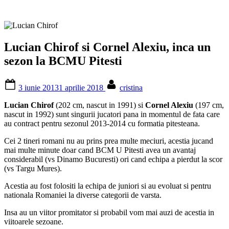
Lucian Chirof si Cornel Alexiu, inca un
sezon la BCMU Pitesti
Posted
By
3 iunie 2013
1 aprilie 2018
cristina
on
Lucian Chirof
(202 cm, nascut in 1991) si
Cornel Alexiu
(197 cm,
nascut in 1992) sunt singurii jucatori pana in momentul de fata care
au contract pentru sezonul 2013-2014 cu formatia pitesteana.
Cei 2 tineri romani nu au prins prea multe meciuri, acestia jucand
mai multe minute doar cand BCM U Pitesti avea un avantaj
considerabil (vs Dinamo Bucuresti) ori cand echipa a pierdut la scor
(vs Targu Mures).
Acestia au fost folositi la echipa de juniori si au evoluat si pentru
nationala Romaniei la diverse categorii de varsta.
Insa au un viitor promitator si probabil vom mai auzi de acestia in
viitoarele sezoane.