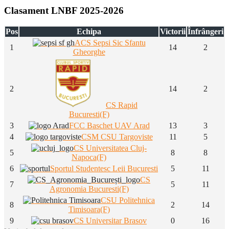
Clasament LNBF 2025-2026
Pos
Echipa
Victorii
Înfrângeri
ACS Sepsi Sic Sfantu
1
14
2
Gheorghe
2
14
2
CS Rapid
Bucuresti(F)
3
FCC Baschet UAV Arad
13
3
4
CSM CSU Targoviste
11
5
CS Universitatea Cluj-
5
8
8
Napoca(F)
6
Sportul Studentesc Leii Bucuresti
5
11
CS
7
5
11
Agronomia Bucuresti(F)
CSU Politehnica
8
2
14
Timisoara(F)
9
CS Universitar Brasov
0
16