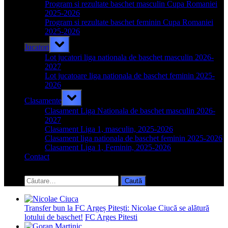
menu
Program si rezultate baschet masculin Cupa Romaniei
2025-2026
Program si rezultate baschet feminin Cupa Romaniei
2025-2026
Toggle
Jucatori
sub-
menu
Lot jucatori liga nationala de baschet masculin 2026-
2027
Lot jucatoare liga nationala de baschet feminin 2025-
2026
Toggle
Clasamente
sub-
menu
Clasament Liga Nationala de baschet masculin 2026-
2027
Clasament Liga 1, masculin, 2025-2026
Clasament liga nationala de baschet feminin 2025-2026
Clasament Liga 1, Feminin, 2025-2026
Contact
Toggle
search
Caută
form
după:
Transfer bun la FC Argeș Pitești: Nicolae Ciucă se alătură
lotului de baschet!
FC Arges Pitesti