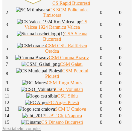
CS Rapid Bucuresti
CS SCM Politehnica
2
0
0
Timisoara
CS
3
0
0
Valcea 1924 Ramnicu Valcea
CSA Steaua
4
0
0
Bucuresti
CSM CSU Raiffeisen
5
0
0
Oradea
6
CSM Corona Brasov
0
0
7
CSM Galati
0
0
CSM Petrolul
8
0
0
Ploiesti
9
CSM Targu Mures
0
0
10
CSO Voluntari
0
0
11
CSU Sibiu
0
0
12
FC Arges Pitesti
0
0
13
SCM U Craiova
0
0
14
U-BT Cluj-Napoca
0
0
15
CS Dinamo Bucuresti
0
0
Vezi tabelul complet