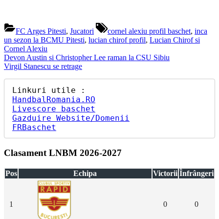
Tags:
FC Arges Pitesti
,
Jucatori
cornel alexiu profil baschet
,
inca
un sezon la BCMU Pitesti
,
lucian chirof profil
,
Lucian Chirof si
Cornel Alexiu
Navigare
Previous
Devon Austin si Christopher Lee raman la CSU Sibiu
Post:
Next
Virgil Stanescu se retrage
în
Post:
articole
HandbalRomania.RO
Livescore baschet
Gazduire Website/Domenii
FRBaschet
Clasament LNBM 2026-2027
Pos
Echipa
Victorii
Înfrângeri
1
0
0