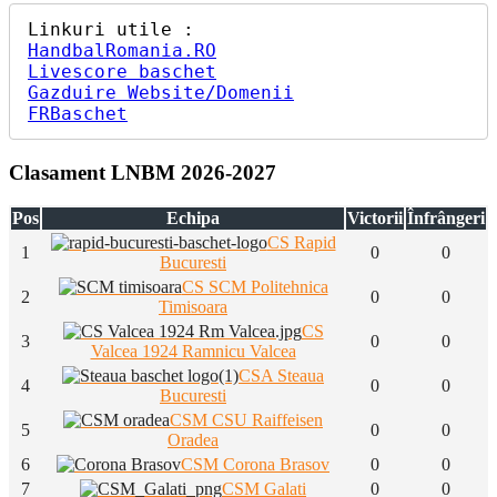
HandbalRomania.RO
Livescore baschet
Gazduire Website/Domenii
FRBaschet
Clasament LNBM 2026-2027
Pos
Echipa
Victorii
Înfrângeri
CS Rapid
1
0
0
Bucuresti
CS SCM Politehnica
2
0
0
Timisoara
CS
3
0
0
Valcea 1924 Ramnicu Valcea
CSA Steaua
4
0
0
Bucuresti
CSM CSU Raiffeisen
5
0
0
Oradea
6
CSM Corona Brasov
0
0
7
CSM Galati
0
0