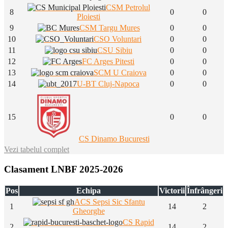
CSM Petrolul
8
0
0
Ploiesti
9
CSM Targu Mures
0
0
10
CSO Voluntari
0
0
11
CSU Sibiu
0
0
12
FC Arges Pitesti
0
0
13
SCM U Craiova
0
0
14
U-BT Cluj-Napoca
0
0
15
0
0
CS Dinamo Bucuresti
Vezi tabelul complet
Clasament LNBF 2025-2026
Pos
Echipa
Victorii
Înfrângeri
ACS Sepsi Sic Sfantu
1
14
2
Gheorghe
CS Rapid
2
14
2