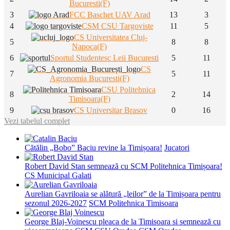
Bucuresti(F)
3
FCC Baschet UAV Arad
13
3
4
CSM CSU Targoviste
11
5
CS Universitatea Cluj-
5
8
8
Napoca(F)
6
Sportul Studentesc Leii Bucuresti
5
11
CS
7
5
11
Agronomia Bucuresti(F)
CSU Politehnica
8
2
14
Timisoara(F)
9
CS Universitar Brasov
0
16
Vezi tabelul complet
Cătălin „Bobo” Baciu revine la Timișoara!
Jucatori
Robert David Stan semnează cu SCM Politehnica Timișoara!
CS Municipal Galati
Aurelian Gavriloaia se alătură „leilor” de la Timișoara pentru
sezonul 2026-2027
SCM Politehnica Timisoara
George Blaj-Voinescu pleaca de la Timisoara si semnează cu