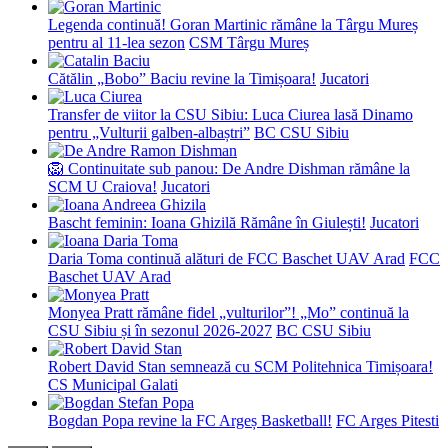
Legenda continuă! Goran Martinic rămâne la Târgu Mureș
pentru al 11-lea sezon
CSM Târgu Mureș
Cătălin „Bobo” Baciu revine la Timișoara!
Jucatori
Transfer de viitor la CSU Sibiu: Luca Ciurea lasă Dinamo
pentru „Vulturii galben-albaștri”
BC CSU Sibiu
🦁 Continuitate sub panou: De Andre Dishman rămâne la
SCM U Craiova!
Jucatori
Bascht feminin: Ioana Ghizilă Rămâne în Giulești!
Jucatori
Daria Toma continuă alături de FCC Baschet UAV Arad
FCC
Baschet UAV Arad
Monyea Pratt rămâne fidel „vulturilor”! „Mo” continuă la
CSU Sibiu și în sezonul 2026-2027
BC CSU Sibiu
Robert David Stan semnează cu SCM Politehnica Timișoara!
CS Municipal Galati
Bogdan Popa revine la FC Argeș Basketball!
FC Arges Pitesti