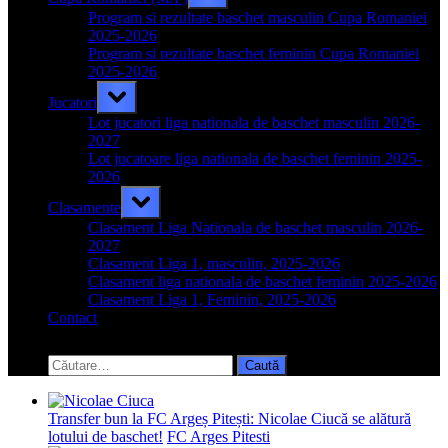
sub-
menu
Program si rezultate baschet masculin Cupa Romaniei
2025-2026
Program si rezultate baschet feminin Cupa Romaniei
2025-2026
Toggle
Jucatori
sub-
menu
Lot jucatori liga nationala de baschet masculin 2026-
2027
Lot jucatoare liga nationala de baschet feminin 2025-
2026
Toggle
Clasamente
sub-
menu
Clasament Liga Nationala de baschet masculin 2026-
2027
Clasament Liga 1, masculin, 2025-2026
Clasament liga nationala de baschet feminin 2025-2026
Clasament Liga 1, Feminin, 2025-2026
Contact
Toggle
search
Caută
form
după:
Transfer bun la FC Argeș Pitești: Nicolae Ciucă se alătură
lotului de baschet!
FC Arges Pitesti