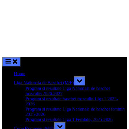
Home
Toggle
Liga Nationala de Baschet (M/F)
sub-
menu
Program si rezultate Liga Nationala de baschet
masculin 2026-2027
Program si rezultate baschet masculin Liga 1 2025-
2026
Program si rezultate Liga Nationala de baschet feminin
2025-2026
Program si rezultate Liga 1 Feminin, 2025-2026
Toggle
Cupa Romaniei (M/F)