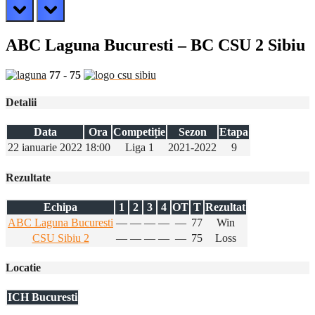
prev
next
ABC Laguna Bucuresti – BC CSU 2 Sibiu
77
-
75
Detalii
Data
Ora
Competiție
Sezon
Etapa
22 ianuarie 2022
18:00
Liga 1
2021-2022
9
Rezultate
Echipa
1
2
3
4
OT
T
Rezultat
ABC Laguna Bucuresti
—
—
—
—
—
77
Win
CSU Sibiu 2
—
—
—
—
—
75
Loss
Locatie
ICH Bucuresti