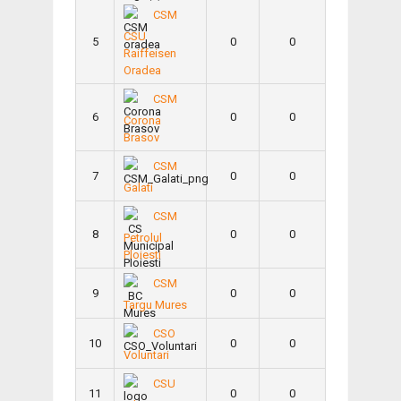
CSM
CSU
5
0
0
Raiffeisen
Oradea
CSM
6
0
0
Corona
Brasov
CSM
7
0
0
Galati
CSM
8
0
0
Petrolul
Ploiesti
CSM
9
0
0
Targu Mures
CSO
10
0
0
Voluntari
CSU
11
0
0