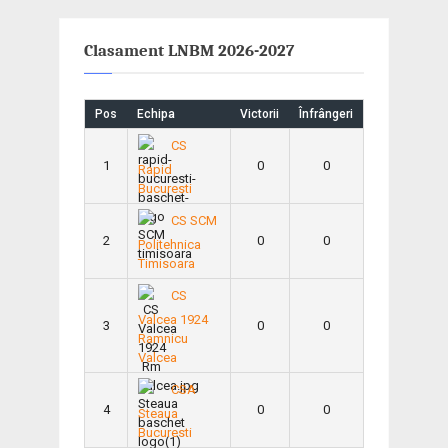
Clasament LNBM 2026-2027
Pos
Echipa
Victorii
Înfrângeri
CS
1
0
0
Rapid
Bucuresti
CS SCM
2
0
0
Politehnica
Timisoara
CS
Valcea 1924
3
0
0
Ramnicu
Valcea
CSA
4
0
0
Steaua
Bucuresti