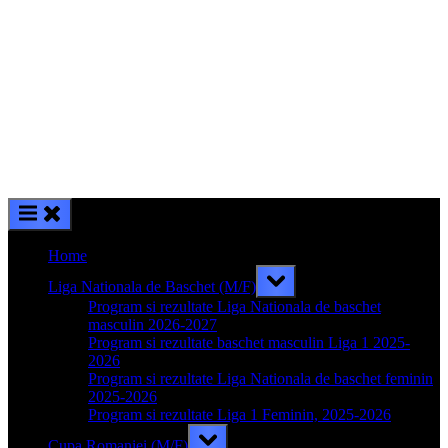
Home
Toggle
Liga Nationala de Baschet (M/F)
sub-
menu
Program si rezultate Liga Nationala de baschet
masculin 2026-2027
Program si rezultate baschet masculin Liga 1 2025-
2026
Program si rezultate Liga Nationala de baschet feminin
2025-2026
Program si rezultate Liga 1 Feminin, 2025-2026
Toggle
Cupa Romaniei (M/F)