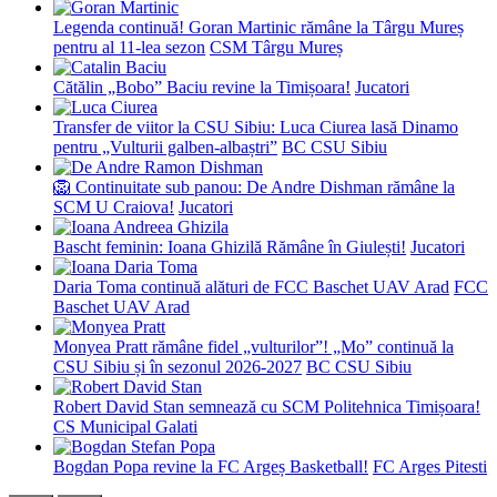
Legenda continuă! Goran Martinic rămâne la Târgu Mureș
pentru al 11-lea sezon
CSM Târgu Mureș
Cătălin „Bobo” Baciu revine la Timișoara!
Jucatori
Transfer de viitor la CSU Sibiu: Luca Ciurea lasă Dinamo
pentru „Vulturii galben-albaștri”
BC CSU Sibiu
🦁 Continuitate sub panou: De Andre Dishman rămâne la
SCM U Craiova!
Jucatori
Bascht feminin: Ioana Ghizilă Rămâne în Giulești!
Jucatori
Daria Toma continuă alături de FCC Baschet UAV Arad
FCC
Baschet UAV Arad
Monyea Pratt rămâne fidel „vulturilor”! „Mo” continuă la
CSU Sibiu și în sezonul 2026-2027
BC CSU Sibiu
Robert David Stan semnează cu SCM Politehnica Timișoara!
CS Municipal Galati
Bogdan Popa revine la FC Argeș Basketball!
FC Arges Pitesti