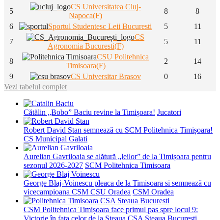
CS Universitatea Cluj-
5
8
8
Napoca(F)
6
Sportul Studentesc Leii Bucuresti
5
11
CS
7
5
11
Agronomia Bucuresti(F)
CSU Politehnica
8
2
14
Timisoara(F)
9
CS Universitar Brasov
0
16
Vezi tabelul complet
Cătălin „Bobo” Baciu revine la Timișoara!
Jucatori
Robert David Stan semnează cu SCM Politehnica Timișoara!
CS Municipal Galati
Aurelian Gavriloaia se alătură „leilor” de la Timișoara pentru
sezonul 2026-2027
SCM Politehnica Timisoara
George Blaj-Voinescu pleaca de la Timisoara si semnează cu
vicecampioana CSM CSU Oradea
CSM Oradea
CSM Politehnica Timișoara face primul pas spre locul 9:
Victorie în fața celor de la Steaua
CSA Steaua Bucuresti