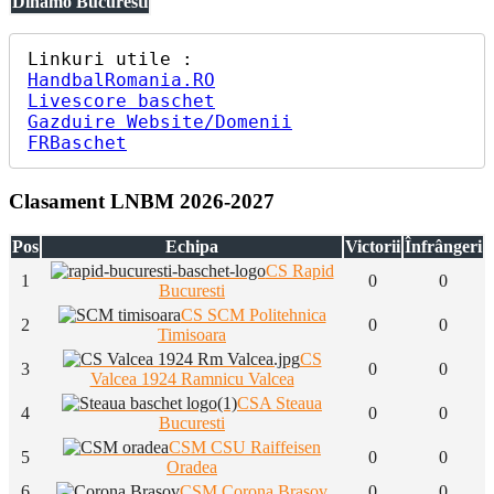
Dinamo Bucuresti
HandbalRomania.RO
Livescore baschet
Gazduire Website/Domenii
FRBaschet
Clasament LNBM 2026-2027
Pos
Echipa
Victorii
Înfrângeri
CS Rapid
1
0
0
Bucuresti
CS SCM Politehnica
2
0
0
Timisoara
CS
3
0
0
Valcea 1924 Ramnicu Valcea
CSA Steaua
4
0
0
Bucuresti
CSM CSU Raiffeisen
5
0
0
Oradea
6
CSM Corona Brasov
0
0