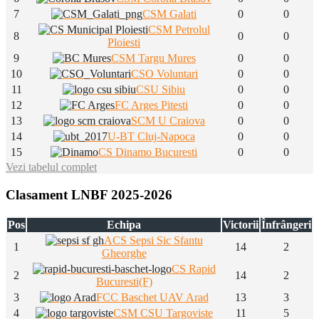
7
CSM Galati
0
0
CSM Petrolul
8
0
0
Ploiesti
9
CSM Targu Mures
0
0
10
CSO Voluntari
0
0
11
CSU Sibiu
0
0
12
FC Arges Pitesti
0
0
13
SCM U Craiova
0
0
14
U-BT Cluj-Napoca
0
0
15
CS Dinamo Bucuresti
0
0
Vezi tabelul complet
Clasament LNBF 2025-2026
Pos
Echipa
Victorii
Înfrângeri
ACS Sepsi Sic Sfantu
1
14
2
Gheorghe
CS Rapid
2
14
2
Bucuresti(F)
3
FCC Baschet UAV Arad
13
3
4
CSM CSU Targoviste
11
5