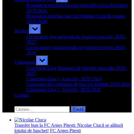
sub-
menu
Program si rezultate baschet masculin Cupa Romaniei
2025-2026
Program si rezultate baschet feminin Cupa Romaniei
2025-2026
Toggle
Jucatori
sub-
menu
Lot jucatori liga nationala de baschet masculin 2026-
2027
Lot jucatoare liga nationala de baschet feminin 2025-
2026
Toggle
Clasamente
sub-
menu
Clasament Liga Nationala de baschet masculin 2026-
2027
Clasament Liga 1, masculin, 2025-2026
Clasament liga nationala de baschet feminin 2025-2026
Clasament Liga 1, Feminin, 2025-2026
Contact
Toggle
search
Caută
form
după:
Transfer bun la FC Argeș Pitești: Nicolae Ciucă se alătură
lotului de baschet!
FC Arges Pitesti