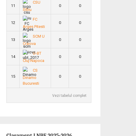
CSU
11
0
0
Sibiu
FC
12
0
0
Arges Pitesti
SCM U
13
0
0
Craiova
U-BT
14
0
0
Cluj-Napoca
CS
15
0
0
Dinamo
Bucuresti
Vezi tabelul complet
Clasament LNBF 2025-2026