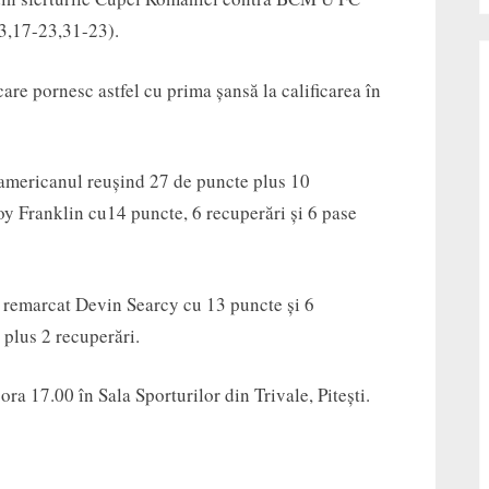
13,17-23,31-23).
care pornesc astfel cu prima șansă la calificarea în
americanul reușind 27 de puncte plus 10
oy Franklin cu14 puncte, 6 recuperări și 6 pase
u remarcat Devin Searcy cu 13 puncte și 6
 plus 2 recuperări.
ora 17.00 în Sala Sporturilor din Trivale, Pitești.