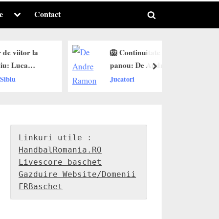
e
Contact
Toggle
Toggle
sub-
menu
search
form
or la
🦁 Continuitate sub
ca
panou: De Andre
next
namo
Dishman rămâne la
Jucatori
i
SCM U Craiova!
”
HandbalRomania.RO
Livescore baschet
Gazduire Website/Domenii
FRBaschet