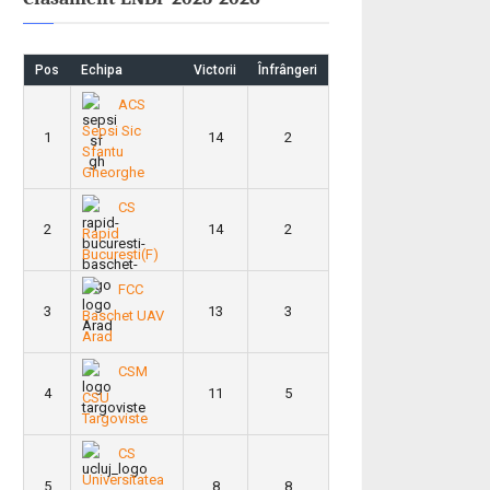
Pos
Echipa
Victorii
Înfrângeri
ACS
Sepsi Sic
1
14
2
Sfantu
Gheorghe
CS
2
14
2
Rapid
Bucuresti(F)
FCC
3
13
3
Baschet UAV
Arad
CSM
4
11
5
CSU
Targoviste
CS
Universitatea
5
8
8