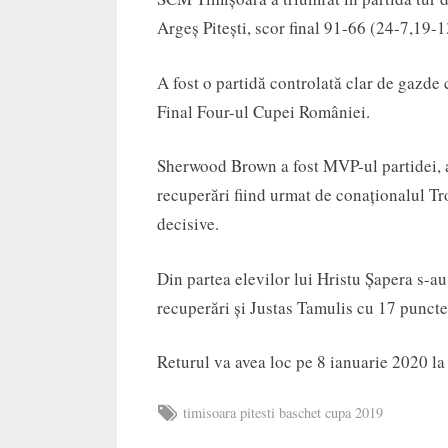
Argeș Pitești, scor final 91-66 (24-7,19-
A fost o partidă controlată clar de gazde 
Final Four-ul Cupei României.
Sherwood Brown a fost MVP-ul partidei, 
recuperări fiind urmat de conaționalul Tr
decisive.
Din partea elevilor lui Hristu Șapera s-a
recuperări și Justas Tamulis cu 17 puncte
Returul va avea loc pe 8 ianuarie 2020 la 
Tags:
timisoara pitesti baschet cupa 2019
Cupa
Romaniei