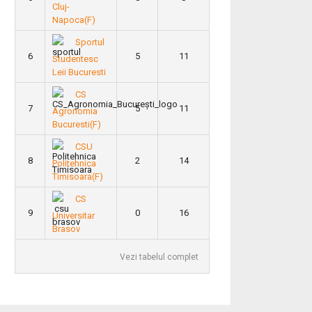
Cluj-
Napoca(F)
Sportul
6
5
11
Studentesc
Leii Bucuresti
CS
7
5
11
Agronomia
Bucuresti(F)
CSU
8
2
14
Politehnica
Timisoara(F)
CS
9
0
16
Universitar
Brasov
Vezi tabelul complet