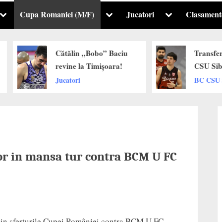
Cupa Romaniei (M/F)
Jucatori
Clasament
Toggle
Toggle
Toggle
sub-
sub-
sub-
menu
menu
menu
Cătălin „Bobo” Baciu
Transfer de viit
revine la Timișoara!
CSU Sibiu: Lu
Ciurea lasă Di
Jucatori
BC CSU Sibiu
pentru „Vulturi
galben-albaștri
or in mansa tur contra BCM U FC
 din sferturile Cupei României contra BCM U FC