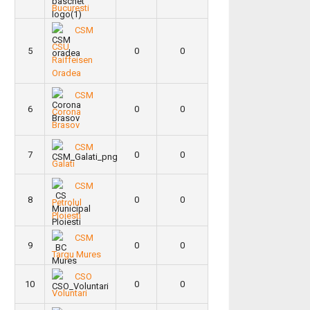
Bucuresti
CSM
CSU
5
0
0
Raiffeisen
Oradea
CSM
6
0
0
Corona
Brasov
CSM
7
0
0
Galati
CSM
8
0
0
Petrolul
Ploiesti
CSM
9
0
0
Targu Mures
CSO
10
0
0
Voluntari