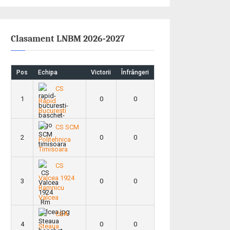
Clasament LNBM 2026-2027
Pos
Echipa
Victorii
Înfrângeri
CS
1
0
0
Rapid
Bucuresti
CS SCM
2
0
0
Politehnica
Timisoara
CS
Valcea 1924
3
0
0
Ramnicu
Valcea
CSA
4
0
0
Steaua