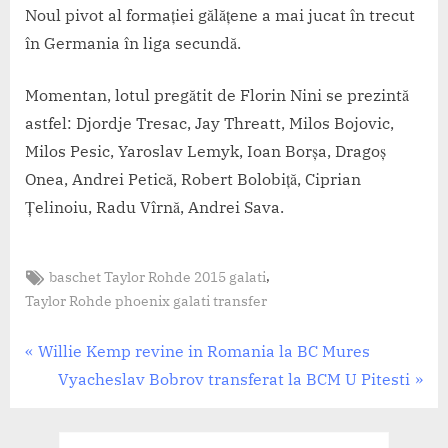
Noul pivot al formației gălățene a mai jucat în trecut
în Germania în liga secundă.
Momentan, lotul pregătit de Florin Nini se prezintă
astfel: Djordje Tresac, Jay Threatt, Milos Bojovic,
Milos Pesic, Yaroslav Lemyk, Ioan Borșa, Dragoș
Onea, Andrei Petică, Robert Bolobiță, Ciprian
Țelinoiu, Radu Vîrnă, Andrei Sava.
Tags:
,
baschet Taylor Rohde 2015 galati
CS
Municipal
Taylor Rohde phoenix galati transfer
Galati
,
Navigare
P
Willie Kemp revine in Romania la BC Mures
Jucatori
r
N
Vyacheslav Bobrov transferat la BCM U Pitesti
în
e
e
articole
v
x