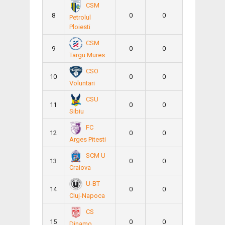
CSM
8
0
0
Petrolul
Ploiesti
CSM
9
0
0
Targu Mures
CSO
10
0
0
Voluntari
CSU
11
0
0
Sibiu
FC
12
0
0
Arges Pitesti
SCM U
13
0
0
Craiova
U-BT
14
0
0
Cluj-Napoca
CS
15
0
0
Dinamo