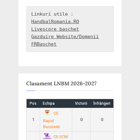
i
t
o
P
HandbalRomania.RO
u
o
Livescore baschet
s
s
Gazduire Website/Domenii
P
t
FRBaschet
o
:
s
t
:
Clasament LNBM 2026-2027
Pos
Echipa
Victorii
Înfrângeri
CS
1
0
0
Rapid
Bucuresti
CS SCM