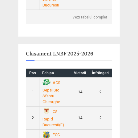
Bucuresti
Vezi tabelul complet
Clasament LNBF 2025-2026
Pos
Echipa
Victorii
Înfrângeri
ACS
Sepsi Sic
1
14
2
Sfantu
Gheorghe
CS
2
14
2
Rapid
Bucuresti(F)
FCC