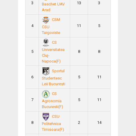
3
13
3
Baschet UAV
Arad
CSM
4
11
5
CSU
Targoviste
CS
Universitatea
5
8
8
Cluj-
Napoca(F)
Sportul
6
5
11
Studentesc
Leii Bucuresti
CS
7
5
11
Agronomia
Bucuresti(F)
CSU
8
2
14
Politehnica
Timisoara(F)