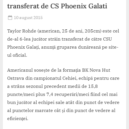
transferat de CS Phoenix Galati
Posted
10 august 2015
By
on
cristina
Taylor Rohde (american, 25 de ani, 205cm) este cel
de-al 6-lea jucător străin transferat de către CSU
Phoenix Galați, anunță gruparea dunăreană pe site-
ul oficial.
Americanul sosește de la formația BK Nova Hut
Ostrava din campionatul Cehiei, echipă pentru care
a strâns sezonul precedent medii de 15,8
puncte/meci plus 7,4 recuperări/meci fiind cel mai
bun jucător al echipei sale atât din punct de vedere
al punctelor marcate cât și din punct de vedere al
eficienței.