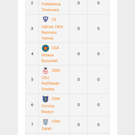
2
0
0
Politehnica
Timisoara
CS
Valcea 1924
3
0
0
Ramnicu
Valcea
CSA
4
0
0
Steaua
Bucuresti
CSM
CSU
5
0
0
Raiffeisen
Oradea
CSM
6
0
0
Corona
Brasov
CSM
7
0
0
Galati