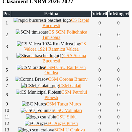
Clasament LNBM 2026-2027
Pos
Echipa
Victorii
Înfrângeri
CS Rapid
1
0
0
Bucuresti
CS SCM Politehnica
2
0
0
Timisoara
CS
3
0
0
Valcea 1924 Ramnicu Valcea
CSA Steaua
4
0
0
Bucuresti
CSM CSU Raiffeisen
5
0
0
Oradea
6
CSM Corona Brasov
0
0
7
CSM Galati
0
0
CSM Petrolul
8
0
0
Ploiesti
9
CSM Targu Mures
0
0
10
CSO Voluntari
0
0
11
CSU Sibiu
0
0
12
FC Arges Pitesti
0
0
13
SCM U Craiova
0
0