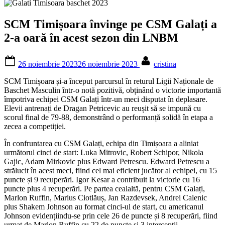
SCM Timișoara învinge pe CSM Galați a
2-a oară în acest sezon din LNBM
Posted
By
26 noiembrie 2023
26 noiembrie 2023
cristina
on
SCM Timișoara și-a început parcursul în returul Ligii Naționale de
Baschet Masculin într-o notă pozitivă, obținând o victorie importantă
împotriva echipei CSM Galați într-un meci disputat în deplasare.
Elevii antrenați de Dragan Petricevic au reușit să se impună cu
scorul final de 79-88, demonstrând o performanță solidă în etapa a
zecea a competiției.
În confruntarea cu CSM Galați, echipa din Timișoara a aliniat
următorul cinci de start: Luka Mitrovic, Robert Schipor, Nikola
Gajic, Adam Mirkovic plus Edward Petrescu. Edward Petrescu a
strălucit în acest meci, fiind cel mai eficient jucător al echipei, cu 15
puncte și 9 recuperări. Igor Kesar a contribuit la victorie cu 16
puncte plus 4 recuperări. Pe partea cealaltă, pentru CSM Galați,
Marlon Ruffin, Marius Ciotlăuș, Jan Razdevsek, Andrei Calenic
plus Shakem Johnson au format cinci-ul de start, cu americanul
Johnson evidențiindu-se prin cele 26 de puncte și 8 recuperări, fiind
urmat de Marlon Ruffin cu 22 de puncte și 3 intercepții.