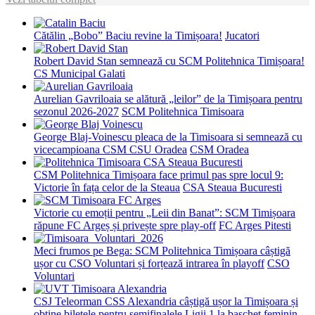
Cătălin „Bobo” Baciu revine la Timișoara!
Jucatori
Robert David Stan semnează cu SCM Politehnica Timișoara!
CS Municipal Galati
Aurelian Gavriloaia se alătură „leilor” de la Timișoara pentru
sezonul 2026-2027
SCM Politehnica Timisoara
George Blaj-Voinescu pleaca de la Timisoara si semnează cu
vicecampioana CSM CSU Oradea
CSM Oradea
CSM Politehnica Timișoara face primul pas spre locul 9:
Victorie în fața celor de la Steaua
CSA Steaua Bucuresti
Victorie cu emoții pentru „Leii din Banat”: SCM Timișoara
răpune FC Argeș și privește spre play-off
FC Arges Pitesti
Meci frumos pe Bega: SCM Politehnica Timișoara câștigă
ușor cu CSO Voluntari și forțează intrarea în playoff
CSO
Voluntari
CSJ Teleorman CSS Alexandria câștigă ușor la Timișoara și
obține biletele pentru semifinalele Ligii 1 la baschet feminin