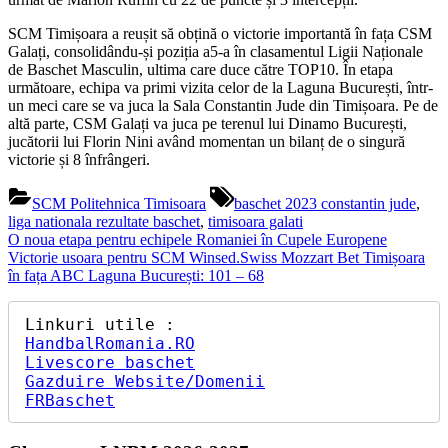
SCM Timișoara a reușit să obțină o victorie importantă în fața CSM
Galați, consolidându-și poziția a5-a în clasamentul Ligii Naționale
de Baschet Masculin, ultima care duce către TOP10. În etapa
următoare, echipa va primi vizita celor de la Laguna București, într-
un meci care se va juca la Sala Constantin Jude din Timișoara. Pe de
altă parte, CSM Galați va juca pe terenul lui Dinamo București,
jucătorii lui Florin Nini având momentan un bilanț de o singură
victorie și 8 înfrângeri.
Tags:
SCM Politehnica Timisoara
baschet 2023 constantin jude
,
liga nationala rezultate baschet
,
timisoara galati
Navigare
Previous
O noua etapa pentru echipele Romaniei în Cupele Europene
Post:
Next
Victorie usoara pentru SCM Winsed.Swiss Mozzart Bet Timișoara
în
Post:
în fața ABC Laguna București: 101 – 68
articole
HandbalRomania.RO
Livescore baschet
Gazduire Website/Domenii
FRBaschet