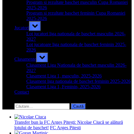
menu
Program si rezultate baschet masculin Cupa Romaniei
2025-2026
Program si rezultate baschet feminin Cupa Romaniei
2025-2026
Toggle
Jucatori
sub-
menu
Lot jucatori liga nationala de baschet masculin 2026-
2027
Lot jucatoare liga nationala de baschet feminin 2025-
2026
Toggle
Clasamente
sub-
menu
Clasament Liga Nationala de baschet masculin 2026-
2027
Clasament Liga 1, masculin, 2025-2026
Clasament liga nationala de baschet feminin 2025-2026
Clasament Liga 1, Feminin, 2025-2026
Contact
Toggle
search
Caută
form
după:
Transfer bun la FC Argeș Pitești: Nicolae Ciucă se alătură
lotului de baschet!
FC Arges Pitesti