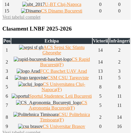
14
U-BT Cluj-Napoca
0
0
15
CS Dinamo Bucuresti
0
0
Vezi tabelul complet
Clasament LNBF 2025-2026
Pos
Echipa
Victorii
Înfrângeri
ACS Sepsi Sic Sfantu
1
14
2
Gheorghe
CS Rapid
2
14
2
Bucuresti(F)
3
FCC Baschet UAV Arad
13
3
4
CSM CSU Targoviste
11
5
CS Universitatea Cluj-
5
8
8
Napoca(F)
6
Sportul Studentesc Leii Bucuresti
5
11
CS
7
5
11
Agronomia Bucuresti(F)
CSU Politehnica
8
2
14
Timisoara(F)
9
CS Universitar Brasov
0
16
Vezi tabelul complet