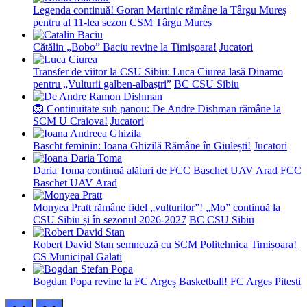
Legenda continuă! Goran Martinic rămâne la Târgu Mureș
pentru al 11-lea sezon
CSM Târgu Mureș
Cătălin „Bobo” Baciu revine la Timișoara!
Jucatori
Transfer de viitor la CSU Sibiu: Luca Ciurea lasă Dinamo
pentru „Vulturii galben-albaștri”
BC CSU Sibiu
🦁 Continuitate sub panou: De Andre Dishman rămâne la
SCM U Craiova!
Jucatori
Bascht feminin: Ioana Ghizilă Rămâne în Giulești!
Jucatori
Daria Toma continuă alături de FCC Baschet UAV Arad
FCC
Baschet UAV Arad
Monyea Pratt rămâne fidel „vulturilor”! „Mo” continuă la
CSU Sibiu și în sezonul 2026-2027
BC CSU Sibiu
Robert David Stan semnează cu SCM Politehnica Timișoara!
CS Municipal Galati
Bogdan Popa revine la FC Argeș Basketball!
FC Arges Pitesti
prev
next