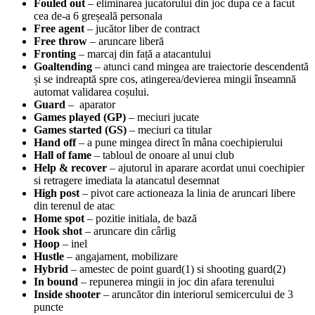
Fouled out
– eliminarea jucatorului din joc dupa ce a facut
cea de-a 6 greșeală personala
Free agent
– jucător liber de contract
Free throw
– aruncare liberă
Fronting
– marcaj din față a atacantului
Goaltending
– atunci cand mingea are traiectorie descendentă
și se indreaptă spre cos, atingerea/devierea mingii înseamnă
automat validarea coșului.
Guard
– aparator
Games played (GP)
– meciuri jucate
Games started (GS)
– meciuri ca titular
Hand off
– a pune mingea direct în mâna coechipierului
Hall of fame
– tabloul de onoare al unui club
Help & recover
– ajutorul in aparare acordat unui coechipier
si retragere imediata la atancatul desemnat
High post
– pivot care actioneaza la linia de aruncari libere
din terenul de atac
Home spot
– pozitie initiala, de bază
Hook shot
– aruncare din cârlig
Hoop
– inel
Hustle
– angajament, mobilizare
Hybrid
– amestec de point guard(1) si shooting guard(2)
In bound
– repunerea mingii in joc din afara terenului
Inside shooter
– aruncător din interiorul semicercului de 3
puncte