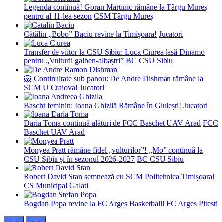
Legenda continuă! Goran Martinic rămâne la Târgu Mureș
pentru al 11-lea sezon
CSM Târgu Mureș
Cătălin „Bobo” Baciu revine la Timișoara!
Jucatori
Transfer de viitor la CSU Sibiu: Luca Ciurea lasă Dinamo
pentru „Vulturii galben-albaștri”
BC CSU Sibiu
🦁 Continuitate sub panou: De Andre Dishman rămâne la
SCM U Craiova!
Jucatori
Bascht feminin: Ioana Ghizilă Rămâne în Giulești!
Jucatori
Daria Toma continuă alături de FCC Baschet UAV Arad
FCC
Baschet UAV Arad
Monyea Pratt rămâne fidel „vulturilor”! „Mo” continuă la
CSU Sibiu și în sezonul 2026-2027
BC CSU Sibiu
Robert David Stan semnează cu SCM Politehnica Timișoara!
CS Municipal Galati
Bogdan Popa revine la FC Argeș Basketball!
FC Arges Pitesti
prev
next