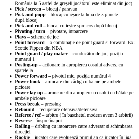
România la 5 astfel de greșeli jucătorul este eliminat din joc)
Pick / screen
– blocaj / paravan
Pick and popp
– blocaj cu ieșire la linia de 3 puncte
după blocaj
Pick and roll
– blocaj cu ieșire spre cos după blocaj
Pivoting / turn
– pivotare, intoarcere
Plays
– scheme de joc
Point forward
– o combinație de point guard si forward. Ex:
Scottie Pippen din NBA
Point guard / play maker
– conducător de joc, poziția
numarul 1
Posting-up
– actionare in apropierea cosului advers, cu
spatele la
Power forward
– pivotul mic, poziția numărul 4
Power hook
– aruncare din cârlig cu bataie pe ambele
picioare
Power lay up
– aruncare din apropierea cosului cu bătaie pe
ambele picioare
Press break
– pressing
Rebound
– recuperare ofensivă/defensivă
Referee / ref
– arbitru ( în baschetul modern avem 3 arbitrii)
Reverse
– înspre înapoi
Rolling
– dribling cu intoarcere catre adversar și schimbarea
direcției
Rookie
– jucator care evoluează primul an ca jucator în ligă