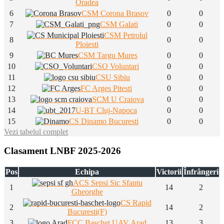
Oradea
6
CSM Corona Brasov
0
0
7
CSM Galati
0
0
CSM Petrolul
8
0
0
Ploiesti
9
CSM Targu Mures
0
0
10
CSO Voluntari
0
0
11
CSU Sibiu
0
0
12
FC Arges Pitesti
0
0
13
SCM U Craiova
0
0
14
U-BT Cluj-Napoca
0
0
15
CS Dinamo Bucuresti
0
0
Vezi tabelul complet
Clasament LNBF 2025-2026
Pos
Echipa
Victorii
Înfrângeri
ACS Sepsi Sic Sfantu
1
14
2
Gheorghe
CS Rapid
2
14
2
Bucuresti(F)
3
FCC Baschet UAV Arad
13
3