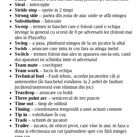
Steal
– intercepție
Stride stop
– oprire in 2 timpi
Strong side
– partea din zona de atac unde se află mingea
Substitution
– înlocuire
Sweep
– termen in baschet care e folosit cand o echipa
invinge la general cu scorul de 0 pe adversarii lor (folosit mai
ales in Playoffs)
Swing
– a pasa, plimband mingea de la un jucator la altul
Swish
– aruncare care intra in cos fara sa atinga inelul
Switch
– termen folosit mai ales in apararea om-la-om, cand
doi aparatori isi schimba intre ei adversarul
Team mate
– coechipier
Team work
– lucru în echipa
Technical foul
– Fault tehnic, acordat jucatorilor cât și
antrenorilor (în baschetul românesc la 2 astfel de faulturi
jucătorul/antrenorul este eliminat din joc)
Teardrop
– aruncare cu boltă
Three point arc
– semicercul de trei puncte
Time out
– timp de odihnă
Timing
– coordonarea temporală a unei actiuni comune
Tip in
– voleibalare în coș
Trade
– schimb de jucatori
Trailer
– jucator, de obicei pivot, care vine in atac in faza a
doua si efectueaza un cut (patrundere spre cos fără minge)
spre coș