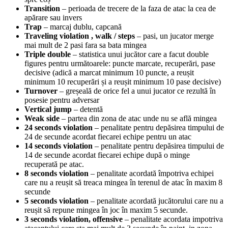
Transition
– perioada de trecere de la faza de atac la cea de
apărare sau invers
Trap
– marcaj dublu, capcană
Traveling violation , walk / steps
– pasi, un jucator merge
mai mult de 2 pasi fara sa bata mingea
Triple double
– statistica unui jucător care a facut double
figures pentru următoarele: puncte marcate, recuperări, pase
decisive (adică a marcat minimum 10 puncte, a reușit
minimum 10 recuperări și a reușit minimum 10 pase decisive)
Turnover
– greșeală de orice fel a unui jucator ce rezultă în
posesie pentru adversar
Vertical jump
– detentă
Weak side
– partea din zona de atac unde nu se află mingea
24 seconds violation
– penalitate pentru depăsirea timpului de
24 de secunde acordat fiecarei echipe pentru un atac
14 seconds violation
– penalitate pentru depăsirea timpului de
14 de secunde acordat fiecarei echipe după o minge
recuperată pe atac.
8 seconds violation
– penalitate acordată împotriva echipei
care nu a reușit să treaca mingea în terenul de atac în maxim 8
secunde
5 seconds violation
– penalitate acordată jucătorului care nu a
reușit să repune mingea în joc în maxim 5 secunde.
3 seconds violation, offensive
– penalitate acordata impotriva