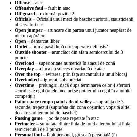
Offense
– atac
Offensive foul
– fault in atac
Off guard
– extremă, pozitia 2
Officials
– Oficialii unui meci de baschet: arbitrii, statisticienii,
observatori etc.
Open jumper
– aruncare din partea unui jucator neapărat de
nici un apărător
Open
– demarcat ,liber
Outlet
– prima pasă după o recuperare defensivă
Outside shooter
– aruncător din afara semicercului de 3
puncte
Overload
– superioritate numerică în atacul de zonă
Overplay
– a juca cu succes o variantă de atac
Over the top
– evitarea, prin fața atacantului a unui blocaj
Overlooked
– ignorat, subapreciat
Overtime
– prelungiri, dacă după terminarea celor 4 sferturi
scorul este egal (unele meciuri se pot termina egal în anumite
competiții)
Paint / pace tempo paint / dead valley
– suprafața de 3
secunde, trepezul (suprafata din zona coșurilor, vopsită altfel
decat restul terenului de baschet)
Passing game
– joc de pase repetate în atac
Perimeter
– suprafața dintre linia de fund a terenului și linia
semicercului de 3 puncte
Personal foul
– fault personal, greșeală personală (în