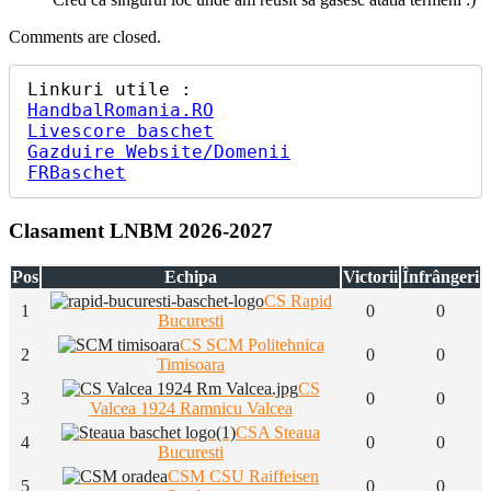
Comments are closed.
HandbalRomania.RO
Livescore baschet
Gazduire Website/Domenii
FRBaschet
Clasament LNBM 2026-2027
Pos
Echipa
Victorii
Înfrângeri
CS Rapid
1
0
0
Bucuresti
CS SCM Politehnica
2
0
0
Timisoara
CS
3
0
0
Valcea 1924 Ramnicu Valcea
CSA Steaua
4
0
0
Bucuresti
CSM CSU Raiffeisen
5
0
0