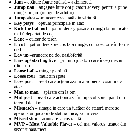
Jam
– apărare foarte strânsă – aglomerată
Jump ball
– angajare între doi jucători adverși pentru a pune
mingea în joc (minge de arbitru)
Jump shot
– aruncare executată din săritură
Key plays
– opțiuni principale in atac
Kick the ball out
– pătrundere și pasare a mingii la un jucător
mai îndepartat de coș
Lane
– culoar de teren
L-cut
– pătrundere spre coș fără minge, cu traiectorie în formă
de L
Lay up
–aruncare pe doi pași/oferită
Line up/ starting five
– primii 5 jucatori care încep meciul
(titularii)
Loose ball
– minge pierdută
Loose foul
– fault din spate
Low post
– pivot care acționează în apropierea coșului de
atac
Man to man
– apărare om la om
Mid post
– pivot care actioneaza în mijlocul zonei paint din
terenul de atac
Mismatch
– situație în care un jucător de statură mare se
apără la un jucator de statură mică, sau invers
Missed shot
– aruncare la coș ratată
MVP – Most Valuable Player
– cel mai valoros jucator din
sezon/finala/meci