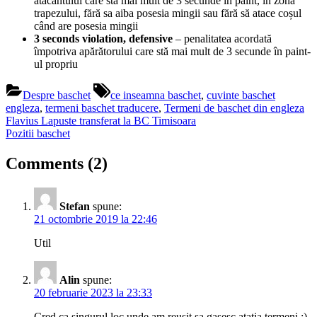
atacantului care sta mai mult de 3 secunde în paint, in zona
trapezului, fără sa aiba posesia mingii sau fără să atace coșul
când are posesia mingii
3 seconds violation, defensive
– penalitatea acordată
împotriva apărătorului care stă mai mult de 3 secunde în paint-
ul propriu
Tags:
Despre baschet
ce inseamna baschet
,
cuvinte baschet
engleza
,
termeni baschet traducere
,
Termeni de baschet din engleza
Navigare
Previous
Flavius Lapuste transferat la BC Timisoara
Post:
Next
Pozitii baschet
în
Post:
articole
on
Comments
(2)
“Termeni
de
Stefan
spune:
baschet
21 octombrie 2019 la 22:46
din
Util
engleza”
Alin
spune:
20 februarie 2023 la 23:33
Cred ca singurul loc unde am reusit sa gasesc atatia termeni :)