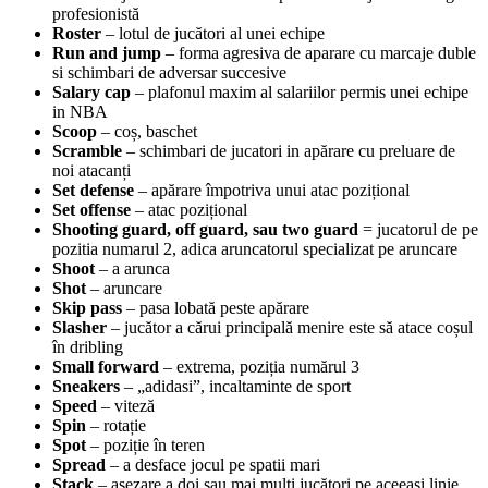
profesionistă
Roster
– lotul de jucători al unei echipe
Run and jump
– forma agresiva de aparare cu marcaje duble
si schimbari de adversar succesive
Salary cap
– plafonul maxim al salariilor permis unei echipe
in NBA
Scoop
– coș, baschet
Scramble
– schimbari de jucatori in apărare cu preluare de
noi atacanți
Set defense
– apărare împotriva unui atac pozițional
Set offense
– atac pozițional
Shooting guard, off guard, sau two guard
= jucatorul de pe
pozitia numarul 2, adica aruncatorul specializat pe aruncare
Shoot
– a arunca
Shot
– aruncare
Skip pass
– pasa lobată peste apărare
Slasher
– jucător a cărui principală menire este să atace coșul
în dribling
Small forward
– extrema, poziția numărul 3
Sneakers
– „adidasi”, incaltaminte de sport
Speed
– viteză
Spin
– rotație
Spot
– poziție în teren
Spread
– a desface jocul pe spatii mari
Stack
– așezare a doi sau mai mulți jucători pe aceeasi linie