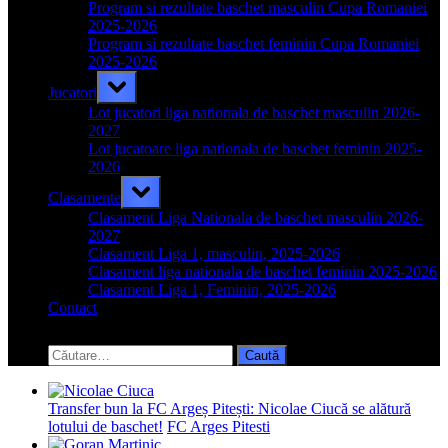
menu
Program si rezultate baschet masculin Cupa Romaniei
2025-2026
Program si rezultate baschet feminin Cupa Romaniei
2025-2026
Toggle
Jucatori
sub-
menu
Lot jucatori liga nationala de baschet masculin 2026-
2027
Lot jucatoare liga nationala de baschet feminin 2025-
2026
Toggle
Clasamente
sub-
menu
Clasament Liga Nationala de baschet masculin 2026-
2027
Clasament Liga 1, masculin, 2025-2026
Clasament liga nationala de baschet feminin 2025-2026
Clasament Liga 1, Feminin, 2025-2026
Contact
Toggle
search
Caută
form
după:
Transfer bun la FC Argeș Pitești: Nicolae Ciucă se alătură
lotului de baschet!
FC Arges Pitesti