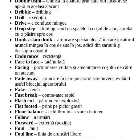
Double team
– tehnica în aparare prin care doi jucători se
apară la același atacant
Dribble
– dribling
Drill
– exercițiu
Drive
– a conduce mingea
Drop step
– dribling scurt cu spatele la coșul de atac, corelat
cu o pășire spre coș
Dunk / slam dunk
– aruncare spectaculoasă în care jucatorul
aruncă mingea în coș de sus în jos, adică din saritură și
deasupra coșului
Endurance
– rezistență
Face to face
– față în față
Facing
– poziționarea cu fața și amenințarea coșului de către
un atacant
Fade away
– aruncare în care jucătorul sare invers, evitând
astfel blocajul aparatorului
Fake
– fentă
Fast break
– contra-atac rapid
Flash cut
– pătrundere explozivă
Flat footed
– prins pe picior gresit
Floor balance
– echilibru in asezarea in teren
Follow
– a urmări
Forward
– extremă (poziție)
Foul
– fault
Foul line
– linia de aruncări libere