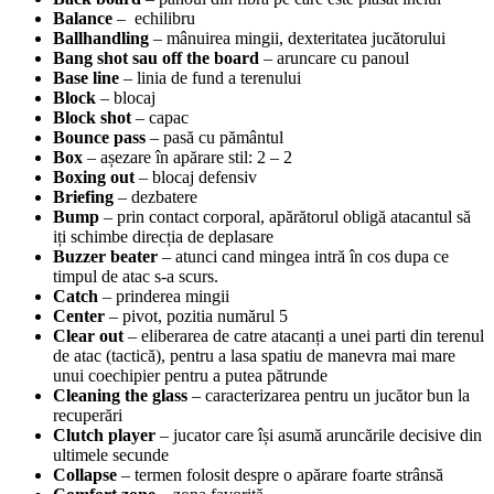
Balance
– echilibru
Ballhandling
– mânuirea mingii, dexteritatea jucătorului
Bang shot sau off the board
– aruncare cu panoul
Base line
– linia de fund a terenului
Block
– blocaj
Block shot
– capac
Bounce pass
– pasă cu pământul
Box
– așezare în apărare stil: 2 – 2
Boxing out
– blocaj defensiv
Briefing
– dezbatere
Bump
– prin contact corporal, apărătorul obligă atacantul să
iți schimbe direcția de deplasare
Buzzer beater
– atunci cand mingea intră în cos dupa ce
timpul de atac s-a scurs.
Catch
– prinderea mingii
Center
– pivot, pozitia numărul 5
Clear out
– eliberarea de catre atacanți a unei parti din terenul
de atac (tactică), pentru a lasa spatiu de manevra mai mare
unui coechipier pentru a putea pătrunde
Cleaning the glass
– caracterizarea pentru un jucător bun la
recuperări
Clutch player
– jucator care își asumă aruncările decisive din
ultimele secunde
Collapse
– termen folosit despre o apărare foarte strânsă