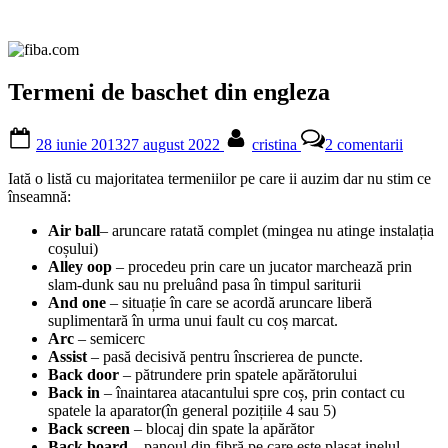
Termeni de baschet din engleza
Posted
By
la
28 iunie 2013
27 august 2022
cristina
2 comentarii
on
Termen
de
Iată o listă cu majoritatea termeniilor pe care ii auzim dar nu stim ce
basche
înseamnă:
din
englez
Air ball
– aruncare ratată complet (mingea nu atinge instalația
coșului)
Alley oop
– procedeu prin care un jucator marchează prin
slam-dunk sau nu preluând pasa în timpul sariturii
And one
– situație în care se acordă aruncare liberă
suplimentară în urma unui fault cu coș marcat.
Arc
– semicerc
Assist
– pasă decisivă pentru înscrierea de puncte.
Back door
– pătrundere prin spatele apărătorului
Back in
– înaintarea atacantului spre coș, prin contact cu
spatele la aparator(în general pozițiile 4 sau 5)
Back screen
– blocaj din spate la apărător
Back board
– panoul din fibră pe care este plasat inelul