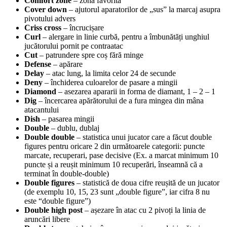
Comfort zone
– zona favorită
Cover down
– ajutorul aparatorilor de „sus” la marcaj asupra
pivotului advers
Criss cross
– încrucișare
Curl
– alergare in linie curbă, pentru a îmbunătăți unghiul
jucătorului pornit pe contraatac
Cut
– patrundere spre coș fără minge
Defense
– apărare
Delay
– atac lung, la limita celor 24 de secunde
Deny
– închiderea culoarelor de pasare a mingii
Diamond
– asezarea apararii in forma de diamant, 1 – 2 – 1
Dig
– încercarea apărătorului de a fura mingea din mâna
atacantului
Dish
– pasarea mingii
Double
– dublu, dublaj
Double double
– statistica unui jucator care a făcut double
figures pentru oricare 2 din următoarele categorii: puncte
marcate, recuperari, pase decisive (Ex. a marcat minimum 10
puncte și a reușit minimum 10 recuperări, înseamnă că a
terminat în double-double)
Double figures
– statistică de doua cifre reușită de un jucator
(de exemplu 10, 15, 23 sunt „double figure”, iar cifra 8 nu
este “double figure”)
Double high post
– așezare în atac cu 2 pivoți la linia de
aruncări libere