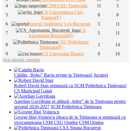
4
CSM CSU Targoviste
11
5
CS Universitatea Cluj-
5
8
8
Napoca(F)
6
Sportul Studentesc Leii Bucuresti
5
11
CS
7
5
11
Agronomia Bucuresti(F)
CSU Politehnica
8
2
14
Timisoara(F)
9
CS Universitar Brasov
0
16
Vezi tabelul complet
Cătălin „Bobo” Baciu revine la Timișoara!
Jucatori
Robert David Stan semnează cu SCM Politehnica Timișoara!
CS Municipal Galati
Aurelian Gavriloaia se alătură „leilor” de la Timișoara pentru
sezonul 2026-2027
SCM Politehnica Timisoara
George Blaj-Voinescu pleaca de la Timisoara si semnează cu
vicecampioana CSM CSU Oradea
CSM Oradea