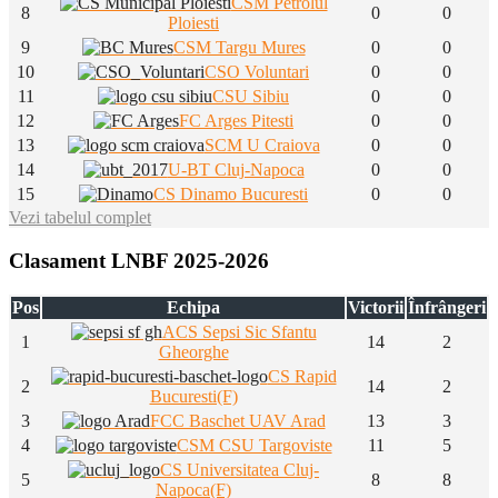
CSM Petrolul
8
0
0
Ploiesti
9
CSM Targu Mures
0
0
10
CSO Voluntari
0
0
11
CSU Sibiu
0
0
12
FC Arges Pitesti
0
0
13
SCM U Craiova
0
0
14
U-BT Cluj-Napoca
0
0
15
CS Dinamo Bucuresti
0
0
Vezi tabelul complet
Clasament LNBF 2025-2026
Pos
Echipa
Victorii
Înfrângeri
ACS Sepsi Sic Sfantu
1
14
2
Gheorghe
CS Rapid
2
14
2
Bucuresti(F)
3
FCC Baschet UAV Arad
13
3
4
CSM CSU Targoviste
11
5
CS Universitatea Cluj-
5
8
8
Napoca(F)