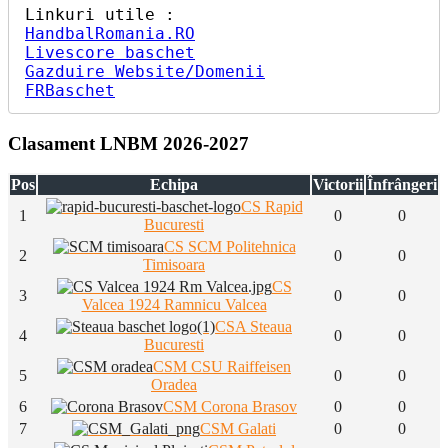
HandbalRomania.RO
Livescore baschet
Gazduire Website/Domenii
FRBaschet
Clasament LNBM 2026-2027
Pos
Echipa
Victorii
Înfrângeri
CS Rapid
1
0
0
Bucuresti
CS SCM Politehnica
2
0
0
Timisoara
CS
3
0
0
Valcea 1924 Ramnicu Valcea
CSA Steaua
4
0
0
Bucuresti
CSM CSU Raiffeisen
5
0
0
Oradea
6
CSM Corona Brasov
0
0
7
CSM Galati
0
0