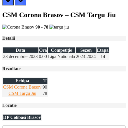
CSM Corona Brasov – CSM Targu Jiu
90
-
78
Detalii
Data
Ora
Competiție
Sezon
Etapa
23 decembrie 2023
0:00
Liga Nationala
2023-2024
14
Rezultate
Echipa
T
CSM Corona Brasov
90
CSM Targu Jiu
78
Locatie
DP Colibasi Brasov