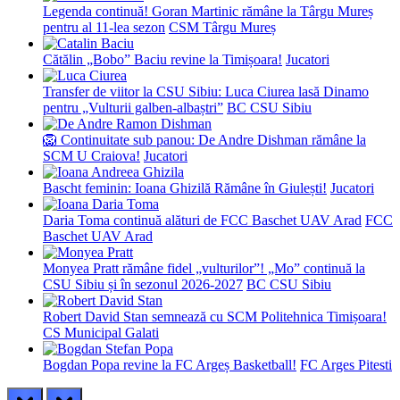
Legenda continuă! Goran Martinic rămâne la Târgu Mureș
pentru al 11-lea sezon
CSM Târgu Mureș
Cătălin „Bobo” Baciu revine la Timișoara!
Jucatori
Transfer de viitor la CSU Sibiu: Luca Ciurea lasă Dinamo
pentru „Vulturii galben-albaștri”
BC CSU Sibiu
🦁 Continuitate sub panou: De Andre Dishman rămâne la
SCM U Craiova!
Jucatori
Bascht feminin: Ioana Ghizilă Rămâne în Giulești!
Jucatori
Daria Toma continuă alături de FCC Baschet UAV Arad
FCC
Baschet UAV Arad
Monyea Pratt rămâne fidel „vulturilor”! „Mo” continuă la
CSU Sibiu și în sezonul 2026-2027
BC CSU Sibiu
Robert David Stan semnează cu SCM Politehnica Timișoara!
CS Municipal Galati
Bogdan Popa revine la FC Argeș Basketball!
FC Arges Pitesti
prev
next