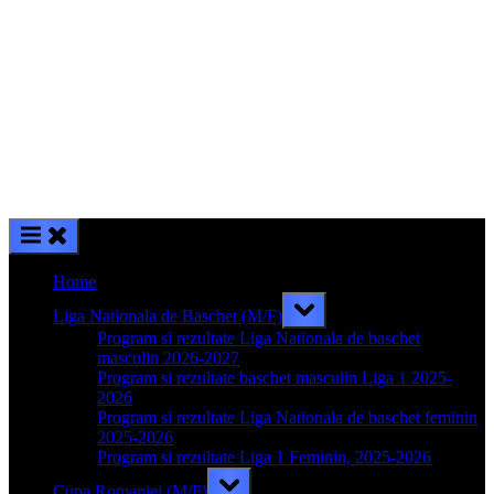
Home
Toggle
Liga Nationala de Baschet (M/F)
sub-
menu
Program si rezultate Liga Nationala de baschet
masculin 2026-2027
Program si rezultate baschet masculin Liga 1 2025-
2026
Program si rezultate Liga Nationala de baschet feminin
2025-2026
Program si rezultate Liga 1 Feminin, 2025-2026
Toggle
Cupa Romaniei (M/F)