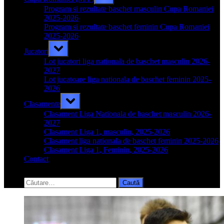
sub-
menu
Program si rezultate baschet masculin Cupa Romaniei
2025-2026
Program si rezultate baschet feminin Cupa Romaniei
2025-2026
Toggle
Jucatori
sub-
menu
Lot jucatori liga nationala de baschet masculin 2026-
2027
Lot jucatoare liga nationala de baschet feminin 2025-
2026
Toggle
Clasamente
sub-
menu
Clasament Liga Nationala de baschet masculin 2026-
2027
Clasament Liga 1, masculin, 2025-2026
Clasament liga nationala de baschet feminin 2025-2026
Clasament Liga 1, Feminin, 2025-2026
Contact
Toggle
search
Caută
form
după: