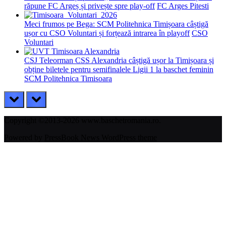
răpune FC Argeș și privește spre play-off
FC Arges Pitesti
Meci frumos pe Bega: SCM Politehnica Timișoara câștigă
ușor cu CSO Voluntari și forțează intrarea în playoff
CSO
Voluntari
CSJ Teleorman CSS Alexandria câștigă ușor la Timișoara și
obține biletele pentru semifinalele Ligii 1 la baschet feminin
SCM Politehnica Timisoara
prev
next
Copyright ©2013-2026 www.baschetromania.ro.
Powered by
PressBook News WordPress theme