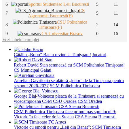
6
Sportul Studentesc Leii Bucuresti
5
11
CS
7
5
11
Agronomia Bucuresti(F)
CSU Politehnica
8
2
14
Timisoara(F)
9
CS Universitar Brasov
0
16
Vezi tabelul complet
Cătălin „Bobo” Baciu revine la Timișoara!
Jucatori
Robert David Stan semnează cu SCM Politehnica Timișoara!
CS Municipal Galati
Aurelian Gavriloaia se alătură „leilor” de la Timișoara pentru
sezonul 2026-2027
SCM Politehnica Timisoara
George Blaj-Voinescu pleaca de la Timisoara si semnează cu
vicecampioana CSM CSU Oradea
CSM Oradea
CSM Politehnica Timișoara face primul pas spre locul 9:
Victorie în fața celor de la Steaua
CSA Steaua Bucuresti
Victorie cu emoții pentru „Leii din Banat”: SCM Timișoara