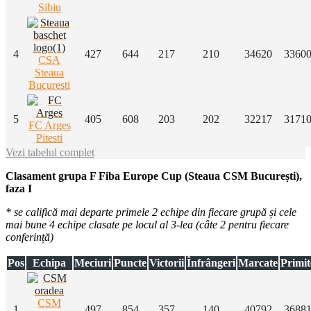
Sibiu
4
427
644
217
210
34620
3360
CSA
Steaua
Bucuresti
5
405
608
203
202
32217
3171
FC Arges
Pitesti
Vezi tabelul complet
Clasament grupa F Fiba Europe Cup (Steaua CSM București),
faza I
* se califică mai departe primele 2 echipe din fiecare grupă și cele
mai bune 4 echipe clasate pe locul al 3-lea (câte 2 pentru fiecare
conferință)
Pos
Echipa
Meciuri
Puncte
Victorii
Înfrângeri
Marcate
Primit
CSM
1
497
854
357
140
40792
3688