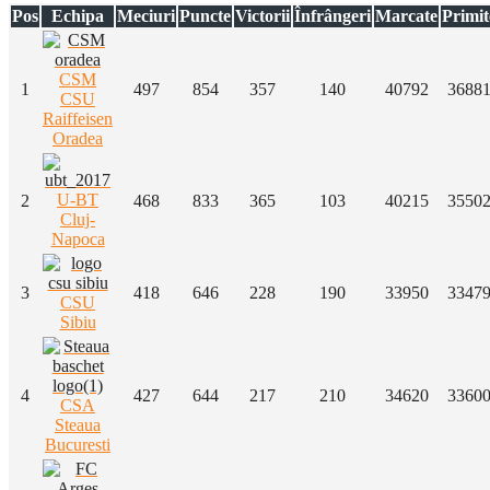
Pos
Echipa
Meciuri
Puncte
Victorii
Înfrângeri
Marcate
Primit
CSM
1
497
854
357
140
40792
3688
CSU
Raiffeisen
Oradea
U-BT
2
468
833
365
103
40215
3550
Cluj-
Napoca
3
418
646
228
190
33950
3347
CSU
Sibiu
4
427
644
217
210
34620
3360
CSA
Steaua
Bucuresti