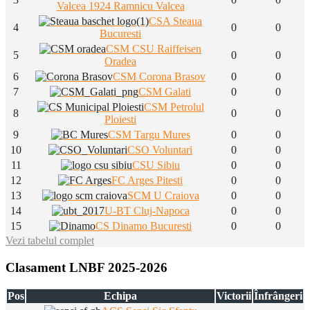
Valcea 1924 Ramnicu Valcea
CSA Steaua
4
0
0
Bucuresti
CSM CSU Raiffeisen
5
0
0
Oradea
6
CSM Corona Brasov
0
0
7
CSM Galati
0
0
CSM Petrolul
8
0
0
Ploiesti
9
CSM Targu Mures
0
0
10
CSO Voluntari
0
0
11
CSU Sibiu
0
0
12
FC Arges Pitesti
0
0
13
SCM U Craiova
0
0
14
U-BT Cluj-Napoca
0
0
15
CS Dinamo Bucuresti
0
0
Vezi tabelul complet
Clasament LNBF 2025-2026
Pos
Echipa
Victorii
Înfrângeri