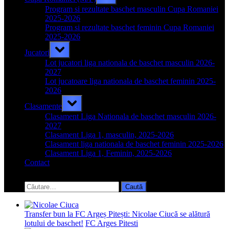
sub-
menu
Program si rezultate baschet masculin Cupa Romaniei
2025-2026
Program si rezultate baschet feminin Cupa Romaniei
2025-2026
Toggle
Jucatori
sub-
menu
Lot jucatori liga nationala de baschet masculin 2026-
2027
Lot jucatoare liga nationala de baschet feminin 2025-
2026
Toggle
Clasamente
sub-
menu
Clasament Liga Nationala de baschet masculin 2026-
2027
Clasament Liga 1, masculin, 2025-2026
Clasament liga nationala de baschet feminin 2025-2026
Clasament Liga 1, Feminin, 2025-2026
Contact
Toggle
search
Caută
form
după:
Transfer bun la FC Argeș Pitești: Nicolae Ciucă se alătură
lotului de baschet!
FC Arges Pitesti