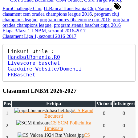
Tags:
EuroChallenge Cup
,
U-Banca Transilvania Cluj-Napoca
clasament csm oradea champions league 2016
,
program cluj
champions league
,
program mures fibaeurope cup 2016
,
program
oradea champions league
,
program steaua baschet cupa 2016
Navigare
Previous
Etapa 3/faza 1 LNBM, sezonul 2016-2017
Post:
Next
Clasament Liga 1, sezonul 2016-2017
în
Post:
articole
HandbalRomania.RO
Livescore baschet
Gazduire Website/Domenii
FRBaschet
Clasament LNBM 2026-2027
Pos
Echipa
Victorii
Înfrângeri
CS Rapid
1
0
0
Bucuresti
CS SCM Politehnica
2
0
0
Timisoara
CS
3
0
0