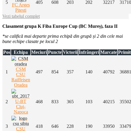
5
405
608
203
202
32217
3171
FC Arges
Pitesti
Vezi tabelul complet
Clasament grupa K Fiba Europe Cup (BC Mureș), faza II
*se califică mai departe prima echipă din grupă și 2 din cele mai
bune echipe clasate pe locul 2
Pos
Echipa
Meciuri
Puncte
Victorii
Înfrângeri
Marcate
Primit
CSM
1
497
854
357
140
40792
3688
CSU
Raiffeisen
Oradea
U-BT
2
468
833
365
103
40215
3550
Cluj-
Napoca
3
418
646
228
190
33950
3347
CSU