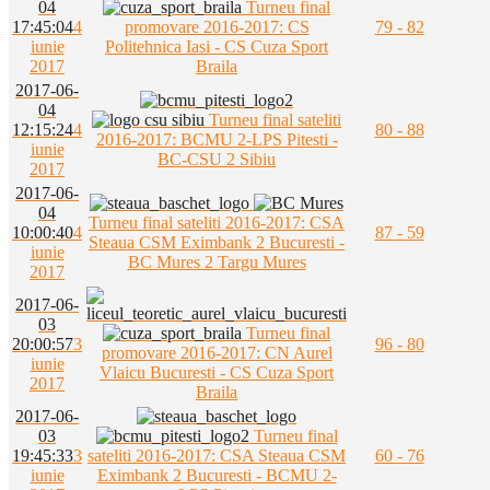
04
Turneu final
17:45:04
4
promovare 2016-2017: CS
79 - 82
iunie
Politehnica Iasi - CS Cuza Sport
2017
Braila
2017-06-
04
Turneu final sateliti
12:15:24
4
80 - 88
2016-2017: BCMU 2-LPS Pitesti -
iunie
BC-CSU 2 Sibiu
2017
2017-06-
04
Turneu final sateliti 2016-2017: CSA
10:00:40
4
87 - 59
Steaua CSM Eximbank 2 Bucuresti -
iunie
BC Mures 2 Targu Mures
2017
2017-06-
03
Turneu final
20:00:57
3
96 - 80
promovare 2016-2017: CN Aurel
iunie
Vlaicu Bucuresti - CS Cuza Sport
2017
Braila
2017-06-
03
Turneu final
19:45:33
3
sateliti 2016-2017: CSA Steaua CSM
60 - 76
iunie
Eximbank 2 Bucuresti - BCMU 2-