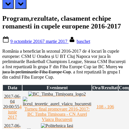
prev
next
Program,rezultate, clasament echipe
romanesti in cupele europene 2016-2017
Posted
By
9 octombrie 2016
7 martie 2017
baschet
on
România a beneficiat în sezonul 2016-2017 de 4 locuri în cupele
europene: CSM U Oradea și U BT Cluj Napoca vor juca în
preliminarile Basketball Champions League, Steaua CSM București
a fost repartizată în grupa F din Fiba Europe Cup iar BC Mureș
va
juca în preliminarile Fiba Europe Cup
. a fost repatizată în grupa I
din cadrul Fiba Europe Cup.
Data
Eveniment
Ora/Rezultat
Comp
2017-06-
04
20:00:55
4
108 - 106
Turneu final promovare 2016-2017:
iunie
BC Timba Timisoara - CN Aurel
2017
Vlaicu Bucuresti
2017-06-