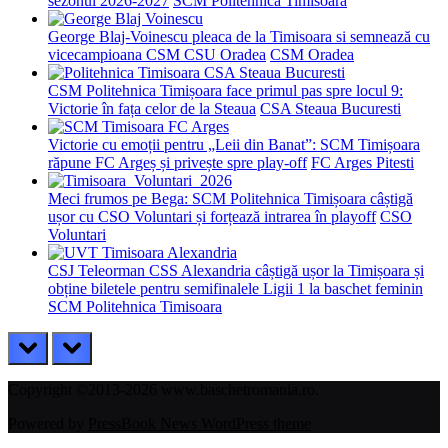
sezonul 2026-2027
SCM Politehnica Timisoara
George Blaj-Voinescu pleaca de la Timisoara si semnează cu
vicecampioana CSM CSU Oradea
CSM Oradea
CSM Politehnica Timișoara face primul pas spre locul 9:
Victorie în fața celor de la Steaua
CSA Steaua Bucuresti
Victorie cu emoții pentru „Leii din Banat”: SCM Timișoara
răpune FC Argeș și privește spre play-off
FC Arges Pitesti
Meci frumos pe Bega: SCM Politehnica Timișoara câștigă
ușor cu CSO Voluntari și forțează intrarea în playoff
CSO
Voluntari
CSJ Teleorman CSS Alexandria câștigă ușor la Timișoara și
obține biletele pentru semifinalele Ligii 1 la baschet feminin
SCM Politehnica Timisoara
prev
next
Copyright ©2013-2026 www.baschetromania.ro.
Powered by
PressBook News WordPress theme