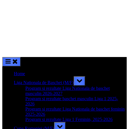
Home
Toggle
Liga Nationala de Baschet (M/F)
sub-
menu
Program si rezultate Liga Nationala de baschet
masculin 2026-2027
Program si rezultate baschet masculin Liga 1 2025-
2026
Program si rezultate Liga Nationala de baschet feminin
2025-2026
Program si rezultate Liga 1 Feminin, 2025-2026
Toggle
Cupa Romaniei (M/F)