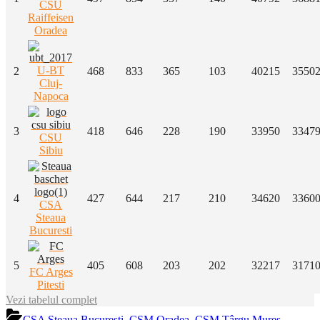
CSU
Raiffeisen
Oradea
U-BT
2
468
833
365
103
40215
3550
Cluj-
Napoca
3
418
646
228
190
33950
3347
CSU
Sibiu
4
427
644
217
210
34620
3360
CSA
Steaua
Bucuresti
5
405
608
203
202
32217
3171
FC Arges
Pitesti
Vezi tabelul complet
CSA Steaua Bucuresti
,
CSM Oradea
,
CSM Târgu Mureș
,