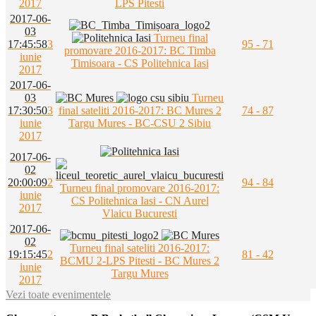
2017
LPS Pitesti
2017-06-
03
Turneu final
17:45:58
3
95 - 71
promovare 2016-2017: BC Timba
iunie
Timisoara - CS Politehnica Iasi
2017
2017-06-
03
Turneu
17:30:50
3
final sateliti 2016-2017: BC Mures 2
74 - 87
iunie
Targu Mures - BC-CSU 2 Sibiu
2017
2017-06-
02
20:00:09
2
94 - 84
Turneu final promovare 2016-2017:
iunie
CS Politehnica Iasi - CN Aurel
2017
Vlaicu Bucuresti
2017-06-
02
Turneu final sateliti 2016-2017:
19:15:45
2
81 - 42
BCMU 2-LPS Pitesti - BC Mures 2
iunie
Targu Mures
2017
Vezi toate evenimentele