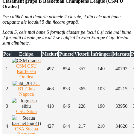
Clasament grupa B Basketball Champions League (CSM U
Oradea)
*se califică mai departe primele 4 clasate, 4 din cele mai bune
ocupante ale locului 5 din fiecare grupă.
Locul 5, cele mai bune 5 formații clasate pe locul 6 și cele mai bune
2 formații clasate pe locul 7 se califică în Fiba Europe Cup. Restul
sunt eliminate.
Pos
Echipa
Meciuri
Puncte
Victorii
Înfrângeri
Marcate
P
CSM CSU
1
497
854
357
140
40792
Raiffeisen
Oradea
U-
2
BT Cluj-
468
833
365
103
40215
Napoca
3
418
646
228
190
33950
CSU Sibiu
4
427
644
217
210
34620
CSA Steaua