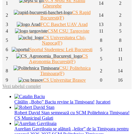
ACS Sepsi Sic Sfantu
1
14
2
Gheorghe
CS Rapid
2
14
2
Bucuresti(F)
3
FCC Baschet UAV Arad
13
3
4
CSM CSU Targoviste
11
5
CS Universitatea Cluj-
5
8
8
Napoca(F)
6
Sportul Studentesc Leii Bucuresti
5
11
CS
7
5
11
Agronomia Bucuresti(F)
CSU Politehnica
8
2
14
Timisoara(F)
9
CS Universitar Brasov
0
16
Vezi tabelul complet
Cătălin „Bobo” Baciu revine la Timișoara!
Jucatori
Robert David Stan semnează cu SCM Politehnica Timișoara!
CS Municipal Galati
Aurelian Gavriloaia se alătură „leilor” de la Timișoara pentru