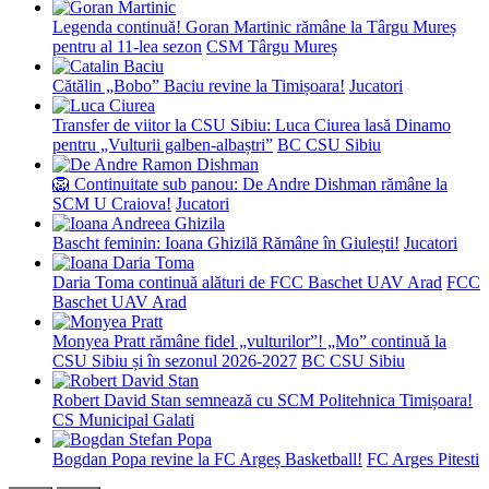
Legenda continuă! Goran Martinic rămâne la Târgu Mureș
pentru al 11-lea sezon
CSM Târgu Mureș
Cătălin „Bobo” Baciu revine la Timișoara!
Jucatori
Transfer de viitor la CSU Sibiu: Luca Ciurea lasă Dinamo
pentru „Vulturii galben-albaștri”
BC CSU Sibiu
🦁 Continuitate sub panou: De Andre Dishman rămâne la
SCM U Craiova!
Jucatori
Bascht feminin: Ioana Ghizilă Rămâne în Giulești!
Jucatori
Daria Toma continuă alături de FCC Baschet UAV Arad
FCC
Baschet UAV Arad
Monyea Pratt rămâne fidel „vulturilor”! „Mo” continuă la
CSU Sibiu și în sezonul 2026-2027
BC CSU Sibiu
Robert David Stan semnează cu SCM Politehnica Timișoara!
CS Municipal Galati
Bogdan Popa revine la FC Argeș Basketball!
FC Arges Pitesti