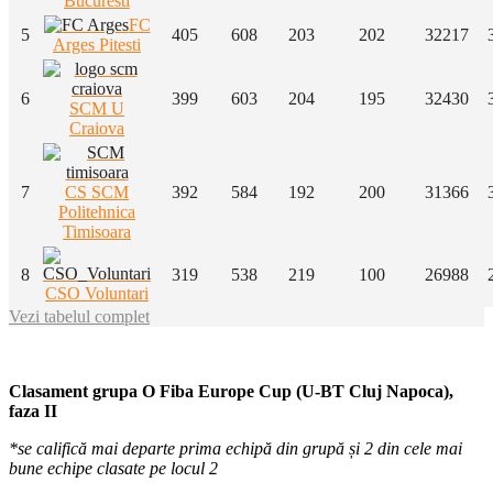
Bucuresti
FC
5
405
608
203
202
32217
Arges Pitesti
6
399
603
204
195
32430
SCM U
Craiova
7
CS SCM
392
584
192
200
31366
Politehnica
Timisoara
8
319
538
219
100
26988
CSO Voluntari
Vezi tabelul complet
Clasament grupa O Fiba Europe Cup (U-BT Cluj Napoca),
faza II
*se califică mai departe prima echipă din grupă și 2 din cele mai
bune echipe clasate pe locul 2