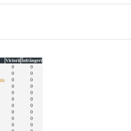
Victorii
Înfrângeri
0
0
0
0
cea
0
0
0
0
0
0
0
0
0
0
0
0
0
0
0
0