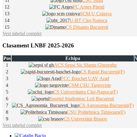
11
CSU Sibiu
12
FC Arges Pitesti
13
SCM U Craiova
14
U-BT Cluj-Napoca
15
CS Dinamo Bucuresti
Vezi tabelul complet
Clasament LNBF 2025-2026
Pos
Echipa
V
1
ACS Sepsi Sic Sfantu Gheorghe
2
CS Rapid Bucuresti(F)
3
FCC Baschet UAV Arad
4
CSM CSU Targoviste
5
CS Universitatea Cluj-Napoca(F)
6
Sportul Studentesc Leii Bucuresti
7
CS Agronomia Bucuresti(F)
8
CSU Politehnica Timisoara(F)
9
CS Universitar Brasov
Vezi tabelul complet