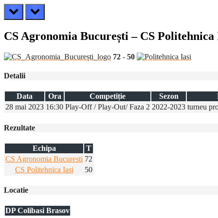
prev
next
CS Agronomia București – CS Politehnica 
72
-
50
Detalii
Data
Ora
Competiție
Sezon
28 mai 2023
16:30
Play-Off / Play-Out/ Faza 2
2022-2023
turneu p
Rezultate
Echipa
T
CS Agronomia Bucuresti
72
CS Politehnica Iasi
50
Locatie
DP Colibasi Brasov