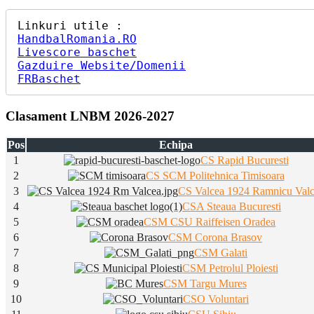
HandbalRomania.RO
Livescore baschet
Gazduire Website/Domenii
FRBaschet
Clasament LNBM 2026-2027
Pos
Echipa
1
CS Rapid Bucuresti
2
CS SCM Politehnica Timisoara
3
CS Valcea 1924 Ramnicu Val
4
CSA Steaua Bucuresti
5
CSM CSU Raiffeisen Oradea
6
CSM Corona Brasov
7
CSM Galati
8
CSM Petrolul Ploiesti
9
CSM Targu Mures
10
CSO Voluntari