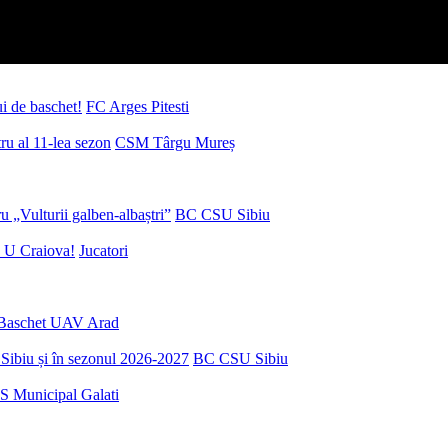
ui de baschet!
FC Arges Pitesti
u al 11-lea sezon
CSM Târgu Mureș
 „Vulturii galben-albaștri”
BC CSU Sibiu
 U Craiova!
Jucatori
Baschet UAV Arad
Sibiu și în sezonul 2026-2027
BC CSU Sibiu
S Municipal Galati