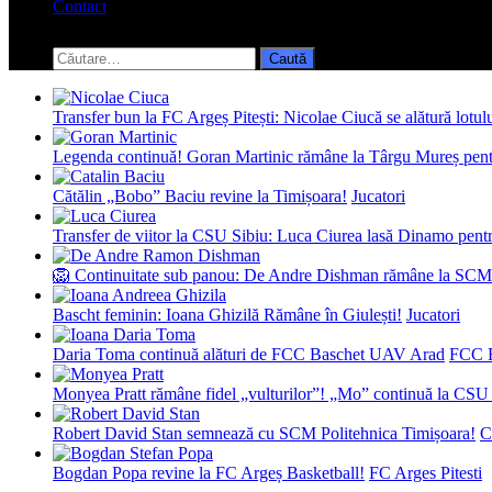
Contact
Toggle
search
Caută
form
după:
Transfer bun la FC Argeș Pitești: Nicolae Ciucă se alătură lotul
Legenda continuă! Goran Martinic rămâne la Târgu Mureș pentr
Cătălin „Bobo” Baciu revine la Timișoara!
Jucatori
Transfer de viitor la CSU Sibiu: Luca Ciurea lasă Dinamo pentru
🦁 Continuitate sub panou: De Andre Dishman rămâne la SCM
Bascht feminin: Ioana Ghizilă Rămâne în Giulești!
Jucatori
Daria Toma continuă alături de FCC Baschet UAV Arad
FCC 
Monyea Pratt rămâne fidel „vulturilor”! „Mo” continuă la CSU 
Robert David Stan semnează cu SCM Politehnica Timișoara!
C
Bogdan Popa revine la FC Argeș Basketball!
FC Arges Pitesti