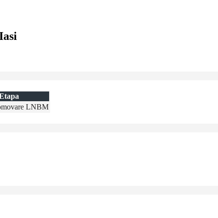
Iasi
Etapa
romovare LNBM