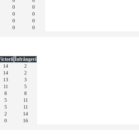
0
0
0
0
0
0
0
0
0
0
ictorii
Înfrângeri
14
2
14
2
13
3
11
5
8
8
5
11
5
11
2
14
0
16