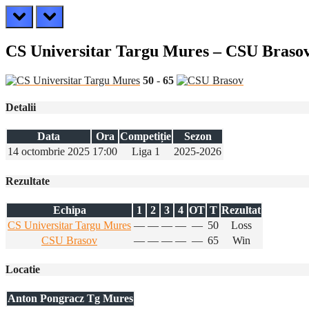
prev
next
CS Universitar Targu Mures – CSU Braso
50
-
65
Detalii
Data
Ora
Competiție
Sezon
14 octombrie 2025
17:00
Liga 1
2025-2026
Rezultate
Echipa
1
2
3
4
OT
T
Rezultat
CS Universitar Targu Mures
—
—
—
—
—
50
Loss
CSU Brasov
—
—
—
—
—
65
Win
Locatie
Anton Pongracz Tg Mures