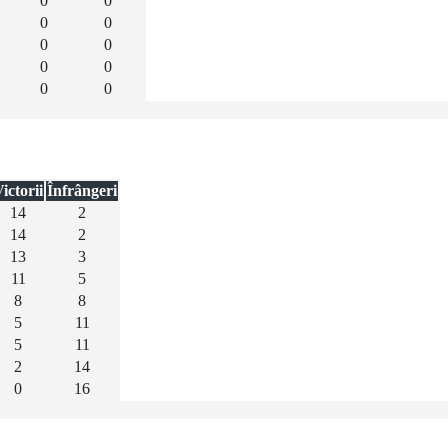
0
0
0
0
0
0
0
0
0
0
ictorii
Înfrângeri
14
2
14
2
13
3
11
5
8
8
5
11
5
11
2
14
0
16