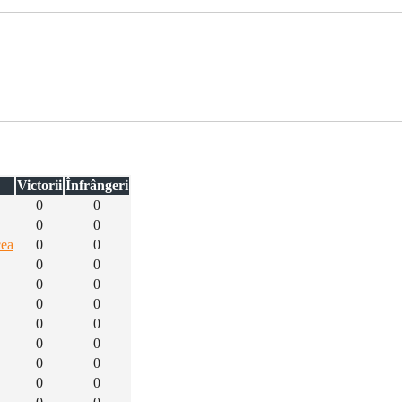
Victorii
Înfrângeri
0
0
0
0
cea
0
0
0
0
0
0
0
0
0
0
0
0
0
0
0
0