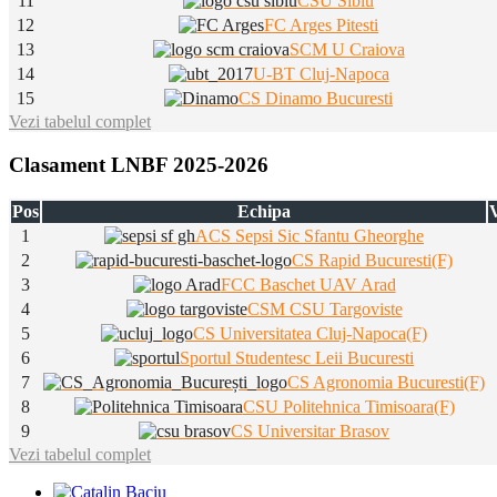
11
CSU Sibiu
12
FC Arges Pitesti
13
SCM U Craiova
14
U-BT Cluj-Napoca
15
CS Dinamo Bucuresti
Vezi tabelul complet
Clasament LNBF 2025-2026
Pos
Echipa
V
1
ACS Sepsi Sic Sfantu Gheorghe
2
CS Rapid Bucuresti(F)
3
FCC Baschet UAV Arad
4
CSM CSU Targoviste
5
CS Universitatea Cluj-Napoca(F)
6
Sportul Studentesc Leii Bucuresti
7
CS Agronomia Bucuresti(F)
8
CSU Politehnica Timisoara(F)
9
CS Universitar Brasov
Vezi tabelul complet