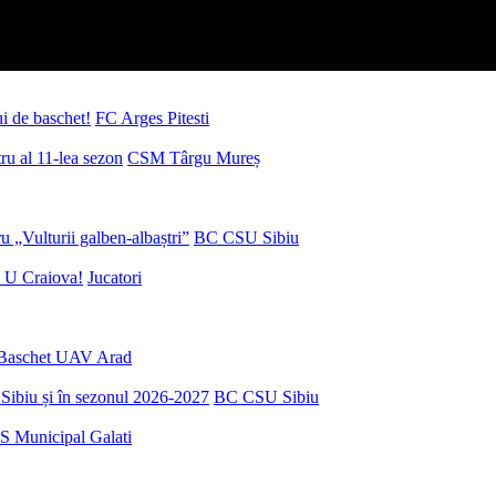
ui de baschet!
FC Arges Pitesti
u al 11-lea sezon
CSM Târgu Mureș
 „Vulturii galben-albaștri”
BC CSU Sibiu
 U Craiova!
Jucatori
Baschet UAV Arad
Sibiu și în sezonul 2026-2027
BC CSU Sibiu
S Municipal Galati