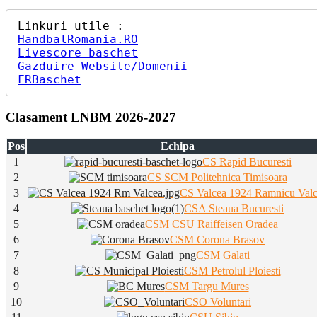
HandbalRomania.RO
Livescore baschet
Gazduire Website/Domenii
FRBaschet
Clasament LNBM 2026-2027
Pos
Echipa
1
CS Rapid Bucuresti
2
CS SCM Politehnica Timisoara
3
CS Valcea 1924 Ramnicu Val
4
CSA Steaua Bucuresti
5
CSM CSU Raiffeisen Oradea
6
CSM Corona Brasov
7
CSM Galati
8
CSM Petrolul Ploiesti
9
CSM Targu Mures
10
CSO Voluntari