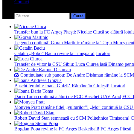
Contact
Toggle
search
Caută
form
după:
Transfer bun la FC Argeș Pitești: Nicolae Ciucă se alătură lotul
Legenda continuă! Goran Martinic rămâne la Târgu Mureș pentr
Cătălin „Bobo” Baciu revine la Timișoara!
Jucatori
Transfer de viitor la CSU Sibiu: Luca Ciurea lasă Dinamo pentru
🦁 Continuitate sub panou: De Andre Dishman rămâne la SCM
Bascht feminin: Ioana Ghizilă Rămâne în Giulești!
Jucatori
Daria Toma continuă alături de FCC Baschet UAV Arad
FCC 
Monyea Pratt rămâne fidel „vulturilor”! „Mo” continuă la CSU 
Robert David Stan semnează cu SCM Politehnica Timișoara!
C
Bogdan Popa revine la FC Argeș Basketball!
FC Arges Pitesti