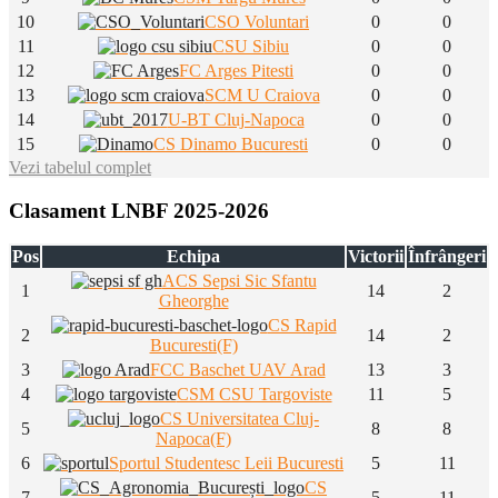
10
CSO Voluntari
0
0
11
CSU Sibiu
0
0
12
FC Arges Pitesti
0
0
13
SCM U Craiova
0
0
14
U-BT Cluj-Napoca
0
0
15
CS Dinamo Bucuresti
0
0
Vezi tabelul complet
Clasament LNBF 2025-2026
Pos
Echipa
Victorii
Înfrângeri
ACS Sepsi Sic Sfantu
1
14
2
Gheorghe
CS Rapid
2
14
2
Bucuresti(F)
3
FCC Baschet UAV Arad
13
3
4
CSM CSU Targoviste
11
5
CS Universitatea Cluj-
5
8
8
Napoca(F)
6
Sportul Studentesc Leii Bucuresti
5
11
CS
7
5
11