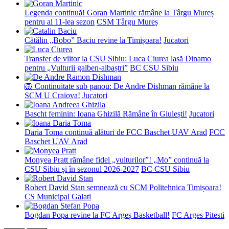
Legenda continuă! Goran Martinic rămâne la Târgu Mureș
pentru al 11-lea sezon
CSM Târgu Mureș
Cătălin „Bobo” Baciu revine la Timișoara!
Jucatori
Transfer de viitor la CSU Sibiu: Luca Ciurea lasă Dinamo
pentru „Vulturii galben-albaștri”
BC CSU Sibiu
🦁 Continuitate sub panou: De Andre Dishman rămâne la
SCM U Craiova!
Jucatori
Bascht feminin: Ioana Ghizilă Rămâne în Giulești!
Jucatori
Daria Toma continuă alături de FCC Baschet UAV Arad
FCC
Baschet UAV Arad
Monyea Pratt rămâne fidel „vulturilor”! „Mo” continuă la
CSU Sibiu și în sezonul 2026-2027
BC CSU Sibiu
Robert David Stan semnează cu SCM Politehnica Timișoara!
CS Municipal Galati
Bogdan Popa revine la FC Argeș Basketball!
FC Arges Pitesti