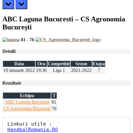
prev
next
ABC Laguna Bucuresti – CS Agronomia
București
81
-
76
Detalii
Data
Ora
Competiție
Sezon
Etapa
10 ianuarie 2022
19:30
Liga 1
2021-2022
7
Rezultate
Echipa
T
ABC Laguna Bucuresti
81
CS Agronomia Bucuresti
76
HandbalRomania.RO