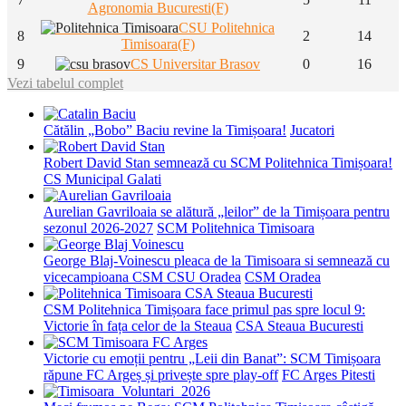
Agronomia Bucuresti(F)
CSU Politehnica
8
2
14
Timisoara(F)
9
CS Universitar Brasov
0
16
Vezi tabelul complet
Cătălin „Bobo” Baciu revine la Timișoara!
Jucatori
Robert David Stan semnează cu SCM Politehnica Timișoara!
CS Municipal Galati
Aurelian Gavriloaia se alătură „leilor” de la Timișoara pentru
sezonul 2026-2027
SCM Politehnica Timisoara
George Blaj-Voinescu pleaca de la Timisoara si semnează cu
vicecampioana CSM CSU Oradea
CSM Oradea
CSM Politehnica Timișoara face primul pas spre locul 9:
Victorie în fața celor de la Steaua
CSA Steaua Bucuresti
Victorie cu emoții pentru „Leii din Banat”: SCM Timișoara
răpune FC Argeș și privește spre play-off
FC Arges Pitesti