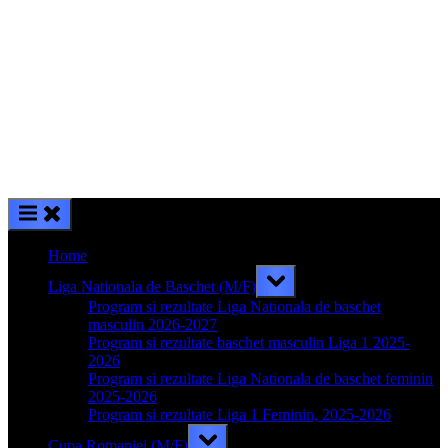
Home
Toggle
Liga Nationala de Baschet (M/F)
sub-
menu
Program si rezultate Liga Nationala de baschet
masculin 2026-2027
Program si rezultate baschet masculin Liga 1 2025-
2026
Program si rezultate Liga Nationala de baschet feminin
2025-2026
Program si rezultate Liga 1 Feminin, 2025-2026
Toggle
Cupa Romaniei (M/F)