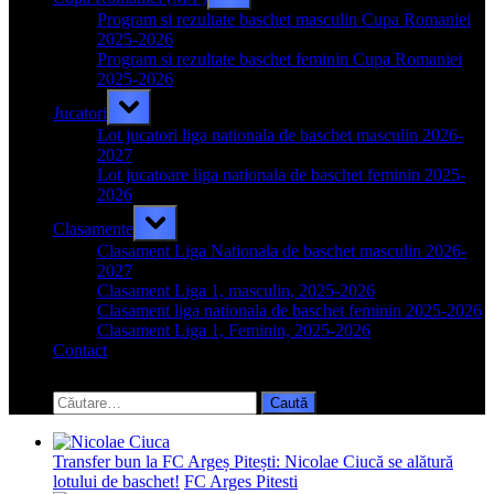
sub-
menu
Program si rezultate baschet masculin Cupa Romaniei
2025-2026
Program si rezultate baschet feminin Cupa Romaniei
2025-2026
Toggle
Jucatori
sub-
menu
Lot jucatori liga nationala de baschet masculin 2026-
2027
Lot jucatoare liga nationala de baschet feminin 2025-
2026
Toggle
Clasamente
sub-
menu
Clasament Liga Nationala de baschet masculin 2026-
2027
Clasament Liga 1, masculin, 2025-2026
Clasament liga nationala de baschet feminin 2025-2026
Clasament Liga 1, Feminin, 2025-2026
Contact
Toggle
search
Caută
form
după:
Transfer bun la FC Argeș Pitești: Nicolae Ciucă se alătură
lotului de baschet!
FC Arges Pitesti