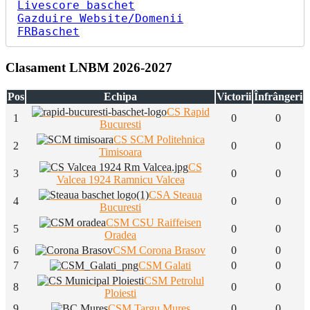
Livescore baschet
Gazduire Website/Domenii
FRBaschet
Clasament LNBM 2026-2027
Pos
Echipa
Victorii
Înfrângeri
CS Rapid
1
0
0
Bucuresti
CS SCM Politehnica
2
0
0
Timisoara
CS
3
0
0
Valcea 1924 Ramnicu Valcea
CSA Steaua
4
0
0
Bucuresti
CSM CSU Raiffeisen
5
0
0
Oradea
6
CSM Corona Brasov
0
0
7
CSM Galati
0
0
CSM Petrolul
8
0
0
Ploiesti
9
CSM Targu Mures
0
0